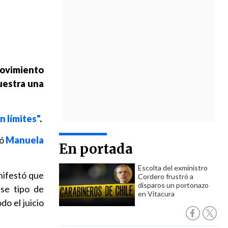
 movimiento
estra una
n límites"
.
ó
Manuela
En portada
Escolta del exministro
ifestó que
Cordero frustró a
disparos un portonazo
se tipo de
en Vitacura
o el juicio