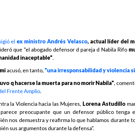
xigió el
ex ministro Andrés Velasco
, actual líder del
sideró que "el abogado defensor d pareja d Nabila Rifo
mu
manidad inaceptable"
.
mi
acusó, en tanto,
"una irresponsabilidad y violencia si
uvo q hacerse la muerta para no morir Nabila"
, coment
 del Frente Amplio
.
tra la Violencia hacia las Mujeres,
Lorena Astudillo
man
 parece preocupante que un defensor público tenga e
ién nos demuestra y reafirma lo que hablamos durante tod
én sus argumentos durante la defensa".