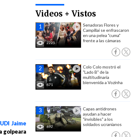
Videos + Vistos
Senadoras Flores y
Campillai se enfrascaron
en una pelea "cuma"
frente a las cámaras
2225
Colo Colo mostró el
"Lado B" de la
multitudinaria
bienvenida a Vozinha
871
Capas antidrones
ayudan a hacer
"invisibles" a los
 UDI Jaime
soldados ucranianos
692
la golpeara