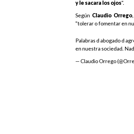
y le sacara los ojos
".
Según
Claudio Orrego
"tolerar o fomentar en n
Palabras d abogado d agre
en nuestra sociedad. Nad
— Claudio Orrego (@Orr