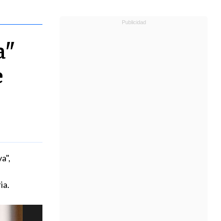
a"
e
a",
ia.