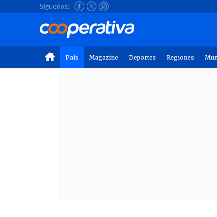
Síguenos:
País
Magazine
Deportes
Regiones
Mu