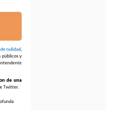
 de nulidad
,
s públicos y
 intendente
Son de una
e Twitter.
rofunda