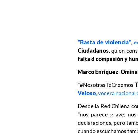
"Basta de violencia"
, e
Ciudadanos
, quien con
falta d compasión y hu
Marco Enríquez-Omina
"#NosotrasTeCreemos
T
Veloso
, vocera nacional
Desde la Red Chilena con
"nos parece grave, nos
declaraciones, pero tamb
cuando escuchamos tambi