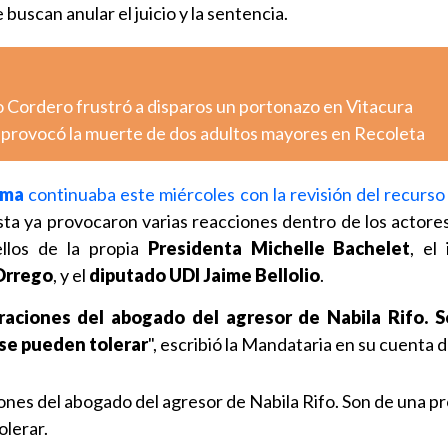
buscan anular el juicio y la sentencia.
o Cordero frustró a disparos un portonazo en Vitacura
o provocó la muerte de dos adultos mayores en Recoleta
ema
continuaba este miércoles con la revisión del recurso
ista ya provocaron varias reacciones dentro de los actore
ellos de la propia
Presidenta Michelle Bachelet
, el
Orrego
, y el
diputado UDI Jaime Bellolio
.
araciones del abogado del agresor de Nabila Rifo. 
 se pueden tolerar
", escribió la Mandataria en su cuenta d
iones del abogado del agresor de Nabila Rifo. Son de una p
olerar.