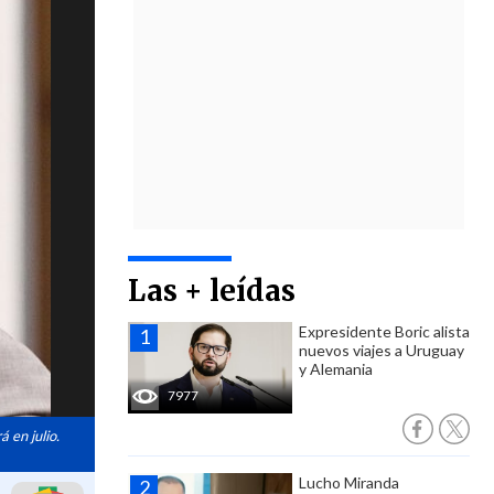
Las + leídas
Expresidente Boric alista
nuevos viajes a Uruguay
y Alemania
7977
 en julio.
Lucho Miranda