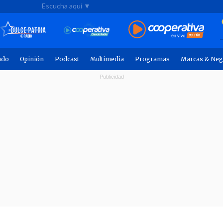
Escucha aquí ▼
ndo
Opinión
Podcast
Multimedia
Programas
Marcas & Neg