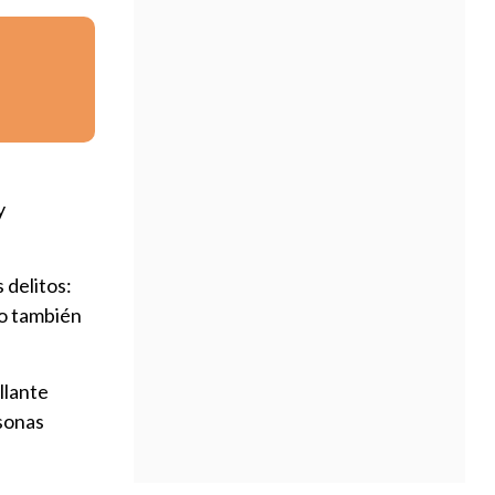
y
 delitos:
mo también
llante
rsonas