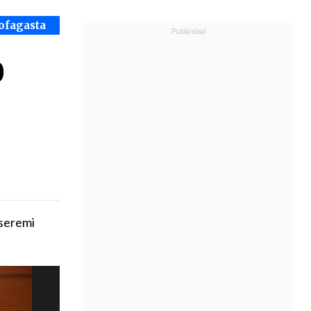
ofagasta
0
xseremi