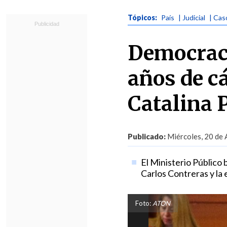
Tópicos:
País
| Judicial
| Cas
Democraci
años de c
Catalina 
Publicado:
Miércoles, 20 de 
El Ministerio Público
Carlos Contreras y la 
Foto:
ATON