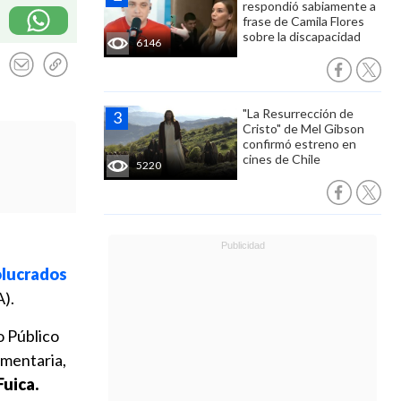
respondió sabiamente a
frase de Camila Flores
sobre la discapacidad
6146
"La Resurrección de
Cristo" de Mel Gibson
confirmó estreno en
cines de Chile
5220
olucrados
A).
o Público
amentaria,
Fuica.