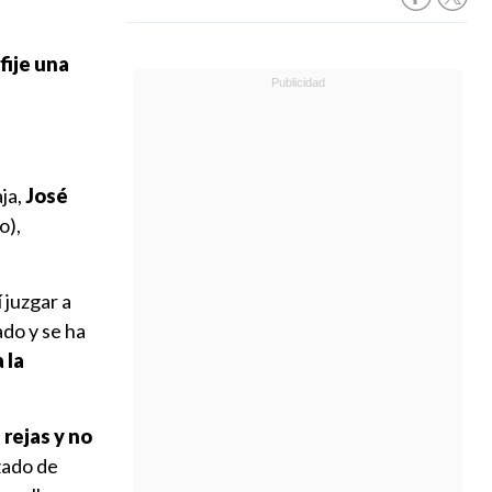
fije una
ja,
José
o),
 juzgar a
ado y se ha
 la
 rejas y no
zado de