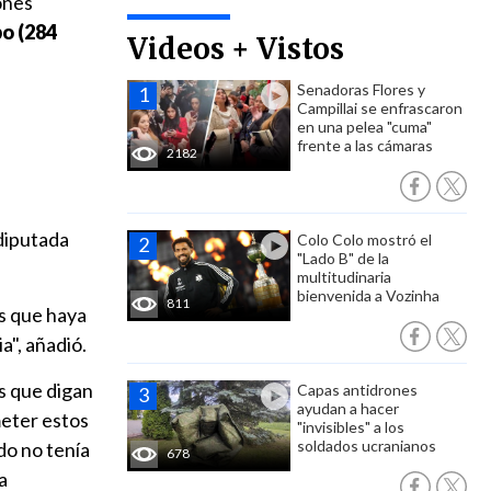
ones
po (284
Videos + Vistos
Senadoras Flores y
Campillai se enfrascaron
en una pelea "cuma"
frente a las cámaras
2182
diputada
Colo Colo mostró el
"Lado B" de la
multitudinaria
bienvenida a Vozinha
811
os que haya
a", añadió.
es que digan
Capas antidrones
ayudan a hacer
meter estos
"invisibles" a los
soldados ucranianos
do no tenía
678
a