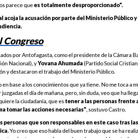
nos parece que
es totalmente desproporcionado".
l acoja la acusación por parte del Ministerio Público y 
udiencia.
l Congreso
ados por Antofagasta, como el presidente de la Cámara Ba
ón Nacional), y
Yovana Ahumada
(Partido Social Cristian
 y destacaron el trabajo del Ministerio Público.
o en base a los conocimientos que ya tiene. No me toca a mí
 juzgadas el día de mañana, pero, sin duda, veo que ha lleg
quiere la ciudadanía, que es
tener a las personas frente a
rma tomar las acciones necesarias"
, sostuvo Castro.
las personas que son responsables en este caso tras las
ica.
Yo creo que eso habla del buen trabajo que se ha reali