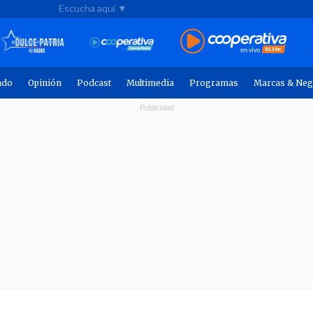
Escucha aquí ▼
ndo
Opinión
Podcast
Multimedia
Programas
Marcas & Neg