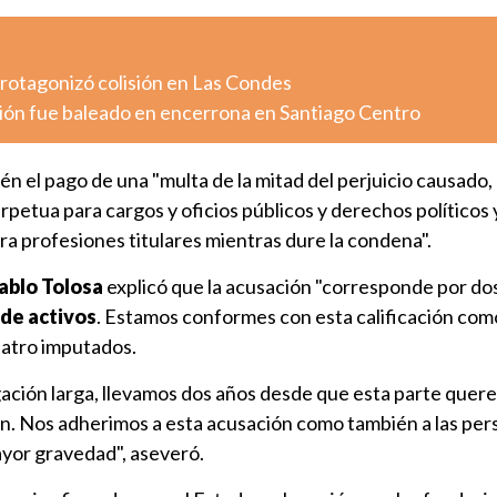
otagonizó colisión en Las Condes
ión fue baleado en encerrona en Santiago Centro
én el pago de una "multa de la mitad del perjuicio causado,
erpetua para cargos y oficios públicos y derechos políticos 
ara profesiones titulares mientras dure la condena".
ablo Tolosa
explicó que la acusación "corresponde por dos
 de activos
. Estamos conformes con esta calificación co
cuatro imputados.
gación larga, llevamos dos años desde que esta parte quere
ón. Nos adherimos a esta acusación como también a las pe
ayor gravedad", aseveró.