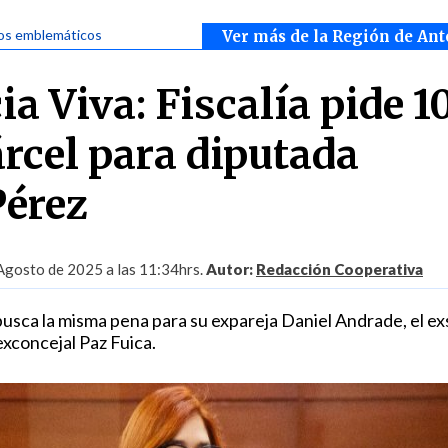
os emblemáticos
Ver más de la Región de Ant
a Viva: Fiscalía pide 1
árcel para diputada
Pérez
Agosto de 2025 a las 11:34hrs.
Autor:
Redacción Cooperativa
 busca la misma pena para su expareja Daniel Andrade, el e
exconcejal Paz Fuica.