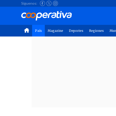
Síguenos:
País
Magazine
Deportes
Regiones
Mu