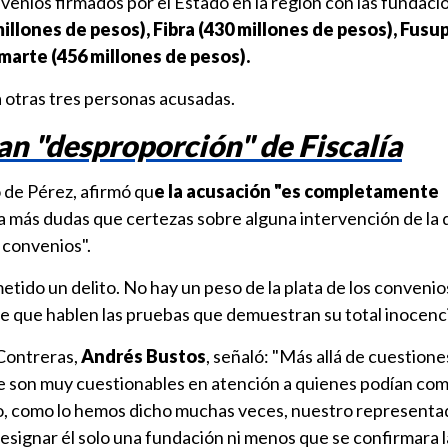
nvenios firmados por el Estado en la región con las fundaci
llones de pesos), Fibra (430 millones de pesos), Fusu
marte (456 millones de pesos).
a otras tres personas acusadas.
n "desproporción" de Fiscalía
de Pérez, afirmó qu
e la acusación "es completamente
a más dudas que certezas sobre alguna intervención de la 
s convenios".
metido un delito. No hay un peso de la plata de los conveni
 de que hablen las pruebas que demuestran su total inocenci
Contreras,
Andrés Bustos
, señaló: "Más allá de cuestion
e son muy cuestionables en atención a quienes podían co
sco, como lo hemos dicho muchas veces, nuestro representa
esignar él solo una fundación ni menos que se confirmara l