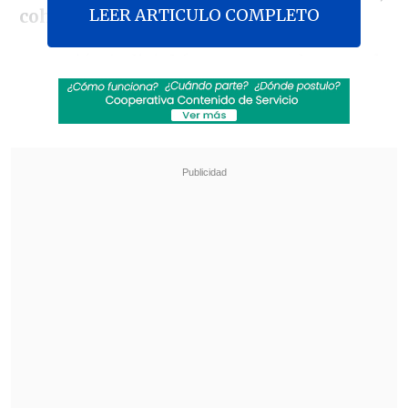
LEER ARTICULO COMPLETO
cohecho y lavado de activos
.
La acción judicial fue presentada ante el
Séptimo Juzgado de Garantía de
Santiago, en el marco del
caso conocido
como
"Muñeca Bielorrusa"
,
investigación que encabeza el Ministerio
Público y que indaga
presuntos pagos
irregulares realizados por el consorcio
chileno-bielorruso Belaz Movitec
(CBM)
a cambio de gestiones judiciales
favorables.
Revisa también
Escolta del exministro Cordero frustró a
disparos un portonazo en Vitacura