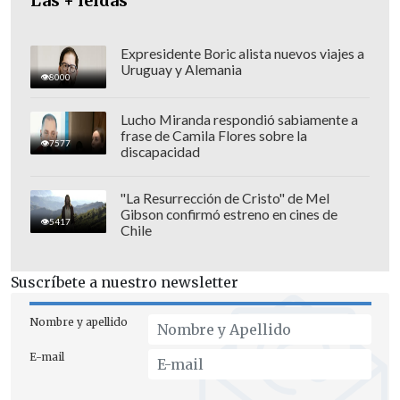
Las + leídas
Suprema que beneficiaron al consorcio.
Expresidente Boric alista nuevos viajes a
Uruguay y Alemania
8000
Lucho Miranda respondió sabiamente a
frase de Camila Flores sobre la
7577
discapacidad
"La Resurrección de Cristo" de Mel
Gibson confirmó estreno en cines de
5417
Chile
Suscríbete a nuestro newsletter
El documento judicial señala que la
Nombre y apellido
magistrada habría intervenido en
E-mail
decisiones de la Tercera Sala