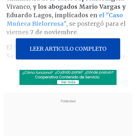
Vivanco,
y los abogados Mario Vargas y
Eduardo Lagos, implicados en
el "Caso
Muñeca Bielorrusa"
, se postergó para el
viernes
7 de noviembre
.
El
Séptimo Juzgado de Garantía de
LEER ARTICULO COMPLETO
Santiago accedió a ampliar en dos días
el plazo de detención
de los implicados,
lo cual fue solicitado por los
intervinientes durante el control
respectivo, que tuvo lugar este miércoles.
Revisa también
Nueva Plaza Baquedano: Velocidad en los
alrededores cayó 67% en hora punta