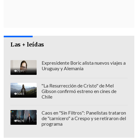
Así las cosas,
los
arrestados durante
allanamientos a sus viviendas la noche
del martes
quedaron en calidad de
detenidos en tránsito
, y estarán
recluidos hasta el viernes en el
Complejo
Las + leídas
Penitenciario Capitán Yáber
.
Expresidente Boric alista nuevos viajes a
Uruguay y Alemania
7397
"La Resurrección de Cristo" de Mel
Gibson confirmó estreno en cines de
5085
Chile
Caos en "Sin Filtros": Panelistas trataron
de "carnicero" a Crespo y se retiraron del
4478
programa