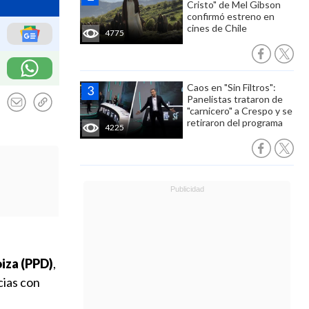
Cristo" de Mel Gibson
confirmó estreno en
cines de Chile
4775
Caos en "Sin Filtros":
Panelistas trataron de
"carnicero" a Crespo y se
retiraron del programa
4225
iza (PPD)
,
cias con