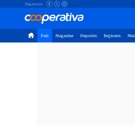
Síguenos:
País
Magazine
Deportes
Regiones
Mu