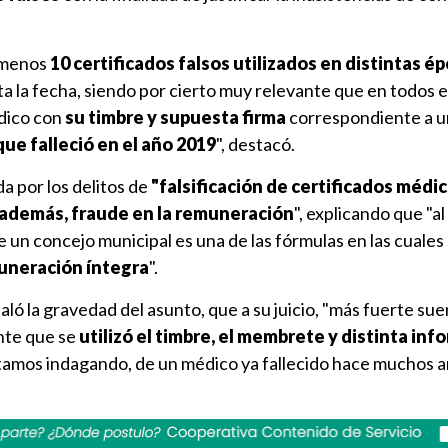
 menos
10 certificados falsos utilizados en distintas é
 la fecha, siendo por cierto muy relevante que en todos el
dico con
su timbre y supuesta firma
correspondiente a u
que falleció en el año 2019
", destacó.
da por los delitos de
"falsificación de certificados médic
y además, fraude en la remuneración
", explicando que "a
 de un concejo municipal es una de las fórmulas en las cuales
uneración íntegra
".
ó la gravedad del asunto, que a su juicio, "más fuerte su
nte que se
utilizó el timbre, el membrete y distinta in
stamos indagando, de un médico ya fallecido hace muchos a