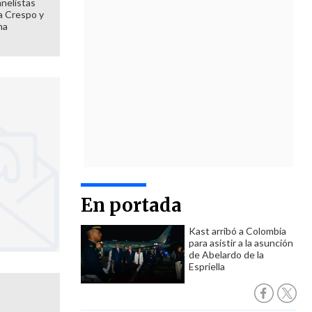
anelistas
 a Crespo y
ma
En portada
Kast arribó a Colombia
para asistir a la asunción
de Abelardo de la
Espriella