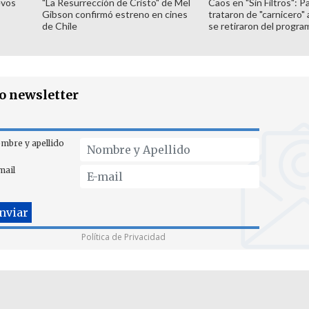
evos
"La Resurrección de Cristo" de Mel
Caos en "Sin Filtros": P
Gibson confirmó estreno en cines
trataron de "carnicero"
de Chile
se retiraron del progra
ro newsletter
mbre y apellido
mail
Política de Privacidad