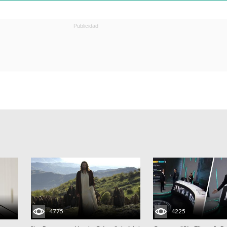
4775
4225