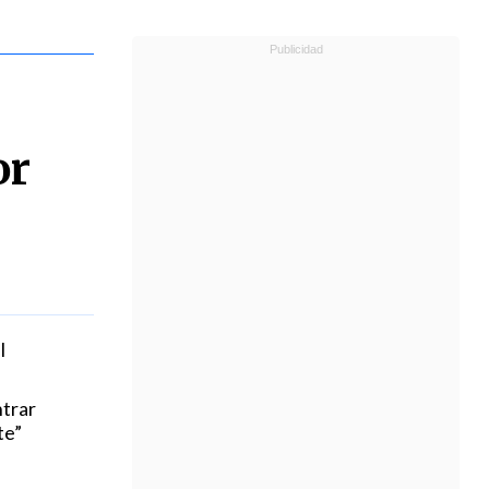
or
l
ntrar
te”