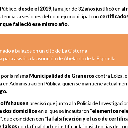
 Público,
desde el 2019,
la mujer de 32 años justificó en a
stencias a sesiones del concejo municipal con
certificado
r que falleció ese mismo año.
ado a balazos en un cité de La Cisterna
 para asistir a la asunción de Abelardo de la Espriella
 por la misma
Municipalidad de Graneros
contra Loiza, 
ía en Administración Pública, quien se mantiene actualmen
rgo.
choffshausen
precisó que junto a la Policía de Investigacio
a dos domicilios
en el que se incautaron "
elementos rel
n
", que coinciden con "
la falsificación y el uso de certifi
 falsos
con la finalidad de justificar la inasistencias de co