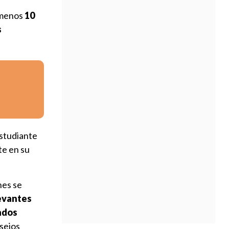
l menos
10
s
estudiante
te en su
nes se
evantes
cados
nsejos