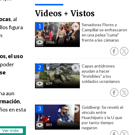
Videos + Vistos
pocas
, al
Senadoras Flores y
los figura
Campillai se enfrascaron
n
en una pelea "cuma"
frente a las cámaras
2026
os, el uso
l poder
Capas antidrones
ayudan a hacer
se
"invisibles" a los
soldados ucranianos
639
ena aun
formación
,
Goldberg: Se reveló el
ños en esta
vínculo entre
Huachipato y la U que
por tanto tiempo
385
negaron