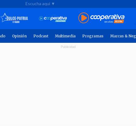
Escucha aquí ▼
ndo
Opinión
Podcast
Multimedia
Programas
Marcas & Neg