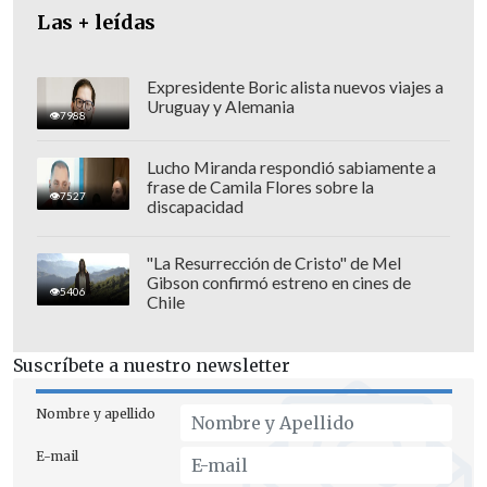
Las + leídas
pendientes.
Y no tiene que ver con lo que
ha pasado en los últimos meses, sino que
da cuenta de que algo no está
Expresidente Boric alista nuevos viajes a
Uruguay y Alemania
funcionando", sostuvo Aninat.
7988
Lucho Miranda respondió sabiamente a
frase de Camila Flores sobre la
7527
discapacidad
"La Resurrección de Cristo" de Mel
Gibson confirmó estreno en cines de
5406
Chile
Suscríbete a nuestro newsletter
Nombre y apellido
E-mail