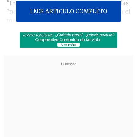
"transparencia" del proceso
, frente a las
LEER ARTICULO COMPLETO
"negociaciones opacas" que se dan con el
mecanismo actual.
Así expuso en
Lo Que Queda del Día
la
abogada
Isabel Aninat
, decana de la
Facultad de Derecho de la UAI, quien
resaltó que "lo más importante es que se
vela por un proceso con cierta celeridad,
pero que exista este espacio de
transparencia y convocatoria pública
para buscar a los mejores candidatos".
Revisa también
Escolta del exministro Cordero frustró a
disparos un portonazo en Vitacura