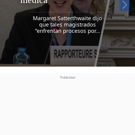
médica
Si
Margaret Satterthwaite dijo
que tales magistrados
"enfrentan procesos por...