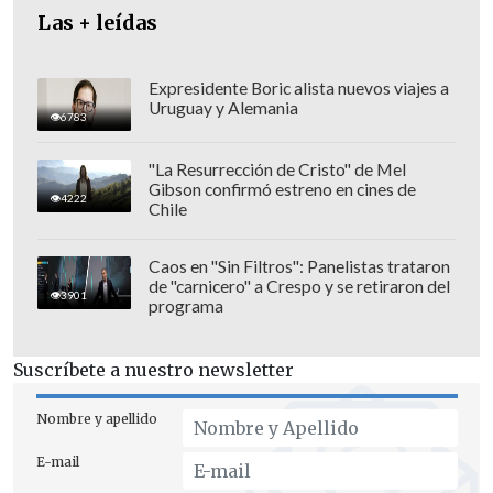
Las + leídas
Expresidente Boric alista nuevos viajes a
Uruguay y Alemania
6783
"La Resurrección de Cristo" de Mel
Gibson confirmó estreno en cines de
4222
Chile
Caos en "Sin Filtros": Panelistas trataron
de "carnicero" a Crespo y se retiraron del
3901
programa
En ese marco, el
ministro Jean Pierre
Suscríbete a nuestro newsletter
Matus
, que zafó de una acusación
constitucional por sus vínculos con
Nombre y apellido
Hermosilla
,
solicitó pasar de la Segunda
E-mail
Sala, de asuntos penales, a la Tercera,
la