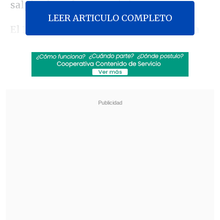
salpicado a algunos ministros.
LEER ARTICULO COMPLETO
El 10 de octubre, el
Pleno de la Suprema
expulsó a
Ángela Vivanco
por sus
actuaciones irregulares ligadas a su
amistad e intercambio de favores con el
abogado Luis Hermosilla. Seis días
después,
el Congreso Nacional aprobó
una acusación constitucional y destituyó
a
Sergio Muñoz
, por presuntamente
anticipar un fallo que produciría efectos
patrimoniales respecto de su hija.
Revisa también
Gobierno busca ampliar implementación de los
SLEP hasta el año 2040