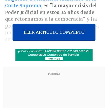
Corte Suprema
, es "
la mayor crisis del
Poder Judicial en estos 34 años desde
que retornamos a la democracia
" y ha
provocado, además, que las personas ya
LEER ARTICULO COMPLETO
no crean en la imparcialidad de las
sentencias
.
"Esta crisis es
un golpe directo a la
democracia
, porque lo que está en duda
hoy es la imparcialidad del Poder Judicial
y, en específico, de la Corte Suprema.
Si
hay dudas respecto de esa
imparcialidad
,
lo que se pone en duda es
el Estado de Derecho
", advirtió Aedo en
entrevista con
El Diario de Cooperativa
.