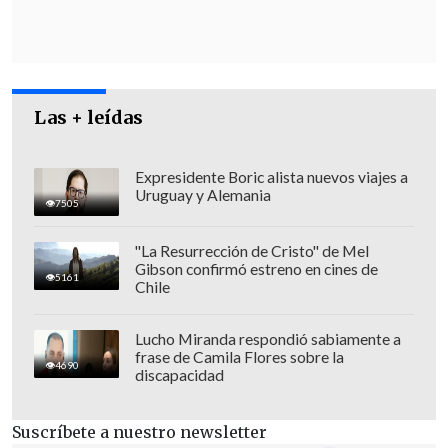
A esto sumó que "
un 60% de la
población cree que son adecuadas
" las
acusaciones constitucionales contra los
jueces que tengan vinculación con
el
cuestionado abogado Luis Hermosilla
,
Las + leídas
principal imputado del caso audios
.
Expresidente Boric alista nuevos viajes a
Uruguay y Alemania
7505
"La Resurrección de Cristo" de Mel
Gibson confirmó estreno en cines de
5161
Chile
Lucho Miranda respondió sabiamente a
frase de Camila Flores sobre la
4690
discapacidad
Suscríbete a nuestro newsletter