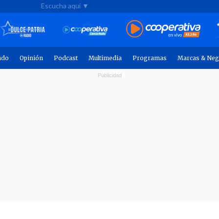
Escucha aquí ▼
ndo
Opinión
Podcast
Multimedia
Programas
Marcas & Neg