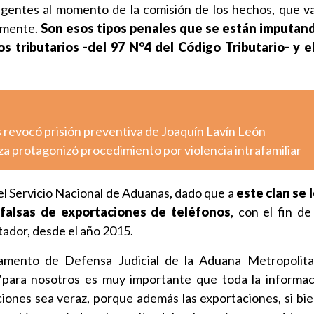
vigentes al momento de la comisión de los hechos, que v
amente.
Son esos tipos penales que se están imputan
os tributarios -del 97 N°4 del Código Tributario- y e
 revocó prisión preventiva de Joaquín Lavín León
a protagonizó procedimiento por violencia intrafamiliar
 el Servicio Nacional de Aduanas, dado que a
este clan se 
 falsas de exportaciones de teléfonos
, con el fin de
tador, desde el año 2015.
amento de Defensa Judicial de la Aduana Metropolit
"para nosotros es muy importante que toda la informa
iones sea veraz, porque además las exportaciones, si bi