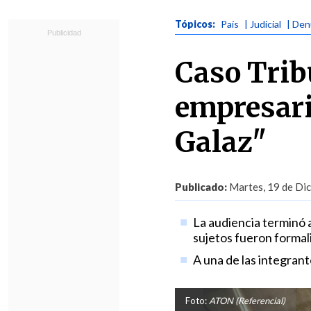
Tópicos:
País
| Judicial
| Den
Caso Trib
empresari
Galaz"
Publicado:
Martes, 19 de Dic
La audiencia terminó a 
sujetos fueron formal
A una de las integrant
Foto:
ATON (Referencial)