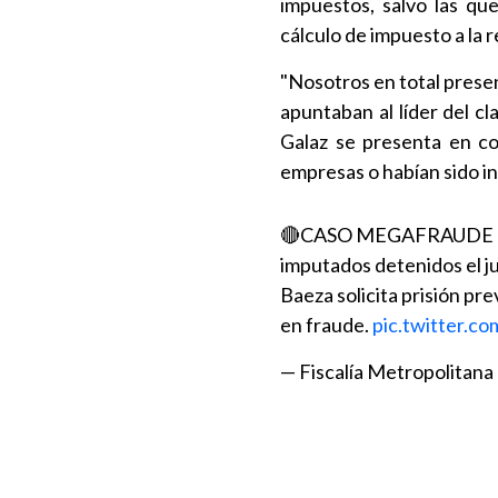
impuestos, salvo las que
cálculo de impuesto a la r
"Nosotros en total presen
apuntaban al líder del cl
Galaz se presenta en co
empresas o habían sido in
🔴CASO MEGAFRAUDE TRI
imputados detenidos el ju
Baeza ⁦solicita prisión pr
en fraude.
pic.twitter.
— Fiscalía Metropolitan