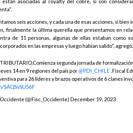
 están asociadas al royalty del cobre, sí son considera
enta".
tamos seis acciones, y cada una de esas acciones, si bien 
an, finalmente la última querella que presentamos en rela
ntra de 11 personas, algunas de ellas estaban como so
corporados en las empresas y luego habían salido", agregó
BUTARIO.Comienza segunda jornada de formalización
eves 14 en 9 regiones del país por ⁦
@PDI_CHILE
⁩ .Fiscal 
eventiva para 26 líderes y brazos operativos de 6 clanes in
com/SAQSvSU56F
a Occidente (@Fisc_Occidente)
December 19, 2023