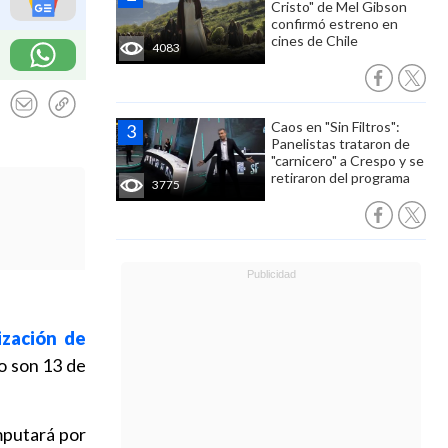
Cristo" de Mel Gibson
confirmó estreno en
cines de Chile
4083
Caos en "Sin Filtros":
Panelistas trataron de
"carnicero" a Crespo y se
retiraron del programa
3775
ización de
so son 13 de
imputará por