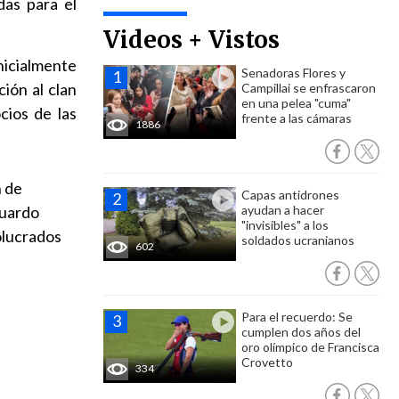
das para el
Videos + Vistos
inicialmente
Senadoras Flores y
ción al clan
Campillai se enfrascaron
en una pelea "cuma"
cios de las
frente a las cámaras
1886
.
 de
Capas antidrones
Eduardo
ayudan a hacer
"invisibles" a los
volucrados
soldados ucranianos
602
Para el recuerdo: Se
cumplen dos años del
oro olímpico de Francisca
Crovetto
334