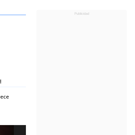
l
trece