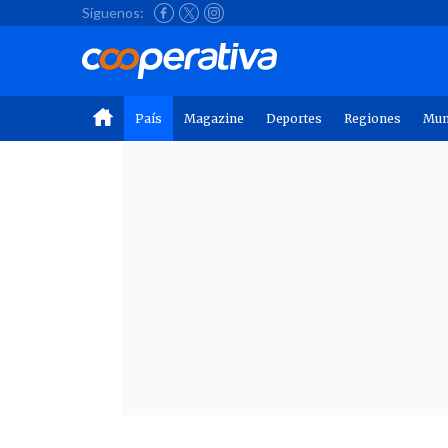
Síguenos:
País
Magazine
Deportes
Regiones
Mu