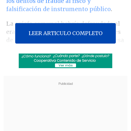
los delitos de fraude al fisco y
falsificación de instrumento público
.
La exjefa comunal habría defraudado al
erario fiscal por
más de 30 mil millones
LEER ARTICULO COMPLETO
de pesos
mientras ejercía como alcaldesa
de Maipú (2016-2021), por lo cual se
encontraba bajo arresto domiciliario
total desde su formalización a mediados
de enero de este año.
Revisa también
Escolta del exministro Cordero frustró a
disparos un portonazo en Vitacura
Incendio en domicilio provocó la muerte de
dos adultos mayores en Recoleta