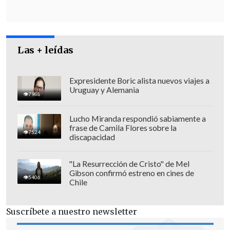
El juez Hugo Torres expuso que entre los
Las + leídas
argumentos para tomar esta decisión se
encuentran
la gravedad de los delitos
Expresidente Boric alista nuevos viajes a
imputados y que estos hayan ocurrido
Uruguay y Alemania
7988
en el marco de un cargo de investidura
pública
, en este caso, el de alcaldesa.
Lucho Miranda respondió sabiamente a
frase de Camila Flores sobre la
7524
Razonó en base a los ilícitos "cometidos
discapacidad
por aquel que, revestido de los honores y
prerrogativas que le otorga su alto cargo,
"La Resurrección de Cristo" de Mel
Gibson confirmó estreno en cines de
pasando por encima de la confianza
5406
Chile
pública en la gestión que le ha sido
encomendada, distrae intencionalmente
Suscríbete a nuestro newsletter
recursos, falsea la información, posterga