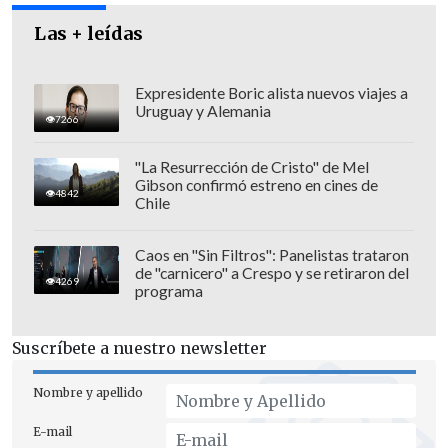
(prejuzgado)", en este caso "
hubo una
Las + leídas
auditoría contundente
,
una auditoría
que tiene hallazgos serios
.
Esos son los
Expresidente Boric alista nuevos viajes a
hechos objetivos
".
Uruguay y Alemania
7266
"La Resurrección de Cristo" de Mel
Gibson confirmó estreno en cines de
4842
Chile
Caos en "Sin Filtros": Panelistas trataron
de "carnicero" a Crespo y se retiraron del
4269
programa
Suscríbete a nuestro newsletter
Nombre y apellido
E-mail