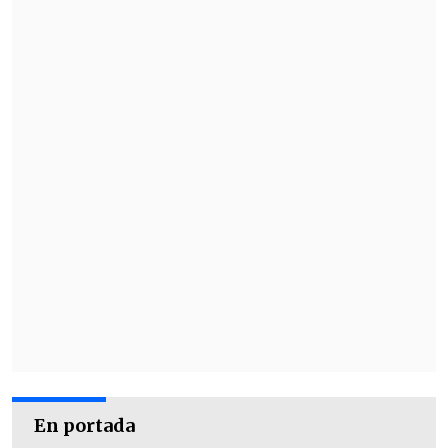
y que el contralor general, Jorge
Bermúdez, se inhabilite.
En portada