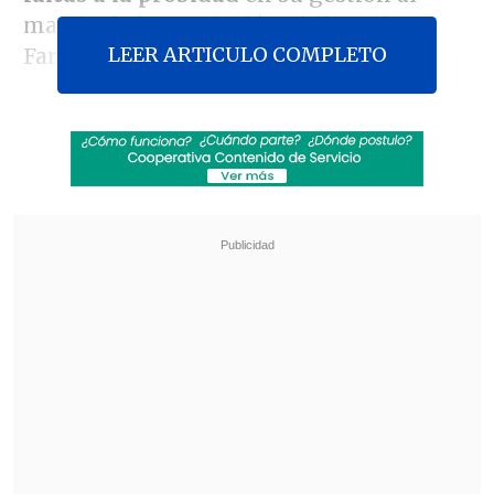
mando de la Asociación Chilena de
LEER ARTICULO COMPLETO
Farmacias Populares (Achifarp).
"Ese sumario lo tengo que resolver yo
,
pero no lo he resuelto todavía
", afirmó el
contralor, que explicó que no ha
avanzado en eso porque estuvo "todo el
día de ayer y toda la mañana de hoy"
preparando su participación en la
comisión de Gobierno Interior de la
Cámara de Diputados y Diputadas, por el
cuestionado caso convenios
.
Revisa también
Detienen a sujetos por intento de atropello a