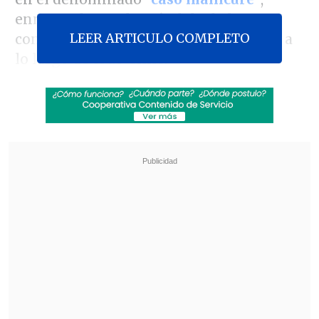
enmarcado en el escándalo de los
LEER ARTICULO COMPLETO
convenios del Estado con fundaciones a
lo largo de todo Chile.
El parlamentario reconoció haber hecho
un préstamo de más de
47 millones de
pesos
a los hermanos
Juvenal Ortiz
y
Rinett Ortiz
, quienes
se encuentran en
prisión preventiva
.
Revisa también
Leiva: Es innecesaria una discusión
constitucional por seguridad, lo que quieren es
polarizar
Camioneros piden al Gobierno construir túnel