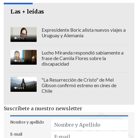
Garrido
.
Las + leídas
"En abstracto,
los delitos de fraude al
fisco tienen penas de crimen
. Si hay una
Expresidente Boric alista nuevos viajes a
situación de reiteración, superan los
Uruguay y Alemania
7732
cinco años de privación de libertad y
suponen, normalmente, el
Lucho Miranda respondió sabiamente a
frase de Camila Flores sobre la
cumplimiento de penas efectivas",
6658
discapacidad
añadió el persecutor.
"La Resurrección de Cristo" de Mel
Gibson confirmó estreno en cines de
5261
Chile
Suscríbete a nuestro newsletter
Nombre y apellido
E-mail