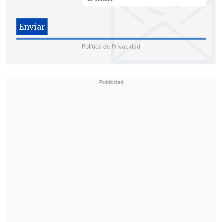
Política de Privacidad
En La Araucanía hay ocho personas que
están siendo investigadas en el marco
del caso convenios, y en una de las
aristas el
gobernador regional, Luciano
Rivas
, deberá declarar en calidad de
testigo, a petición del Consejo de
Defensa del Estado.