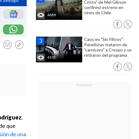
e Santiago.
Cristo" de Mel Gibson
confirmó estreno en
cines de Chile
4689
Caos en "Sin Filtros":
Panelistas trataron de
"carnicero" a Crespo y se
retiraron del programa
4192
odríguez
,
 de que
isión de una