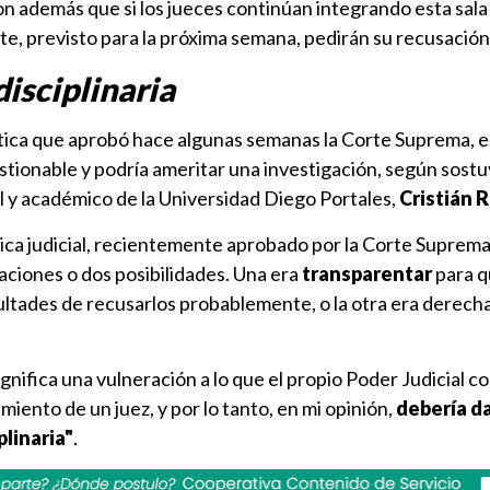
on además que si los jueces continúan integrando esta sal
te, previsto para la próxima semana, pedirán su recusación
disciplinaria
tica que aprobó hace algunas semanas la Corte Suprema, e
stionable y podría ameritar una investigación, según sostu
 y académico de la Universidad Diego Portales,
Cristián R
ética judicial, recientemente aprobado por la Corte Suprema,
gaciones o dos posibilidades. Una era
transparentar
para q
cultades de recusarlos probablemente, o la otra era derec
"significa una vulneración a lo que el propio Poder Judicial c
miento de un juez, y por lo tanto, en mi opinión,
debería da
plinaria"
.