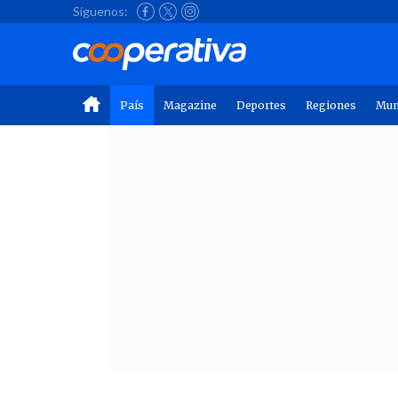
Síguenos:
País
Magazine
Deportes
Regiones
Mu