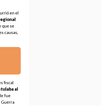
urrió en el
regional
e que se
es causas,
s fiscal
tulaba al
 le fue
e Guerra