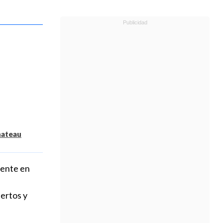
hateau
iente en
pertos y