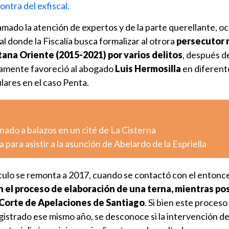
ontra del exfiscal.
amado la atención de expertos y de la parte querellante, oc
 donde la Fiscalía busca formalizar al otrora
persecutor 
ana Oriente (2015-2021) por varios delitos
, después d
amente favoreció al abogado
Luis Hermosilla
en diferent
ulares en el caso Penta.
ado a balazos en un cité de La Cisterna
 para asistir a la asunción de Abelardo de la Espriella
ínculo se remonta a 2017, cuando se contactó con el entonce
n el proceso de elaboración de una terna, mientras pos
a Corte de Apelaciones de Santiago
. Si bien este proceso
gistrado ese mismo año, se desconoce si la intervención d