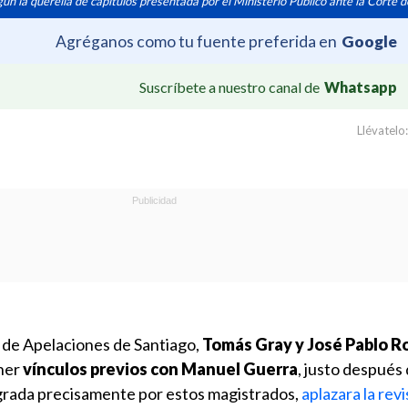
ún la querella de capítulos presentada por el Ministerio Público ante la Corte d
Agréganos como tu fuente preferida en
Google
Suscríbete a nuestro canal de
Whatsapp
Llévatelo:
e de Apelaciones de Santiago,
Tomás Gray y José Pablo R
ener
vínculos previos con Manuel Guerra
, justo después
tegrada precisamente por estos magistrados,
aplazara la rev