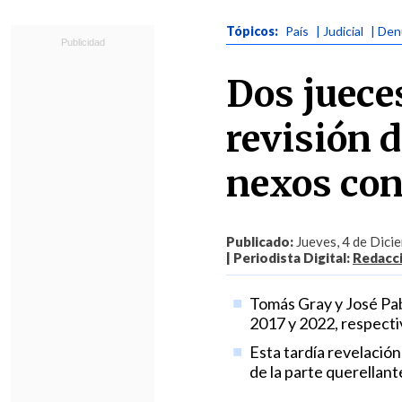
Tópicos:
País
| Judicial
| Den
Dos jueces
revisión 
nexos con
Publicado:
Jueves, 4 de Dici
| Periodista Digital:
Redacc
Tomás Gray y José Pab
2017 y 2022, respecti
Esta tardía revelación
de la parte querellant