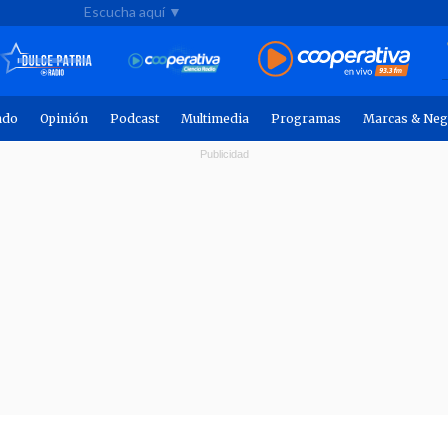
Escucha aquí ▼
ndo
Opinión
Podcast
Multimedia
Programas
Marcas & Neg