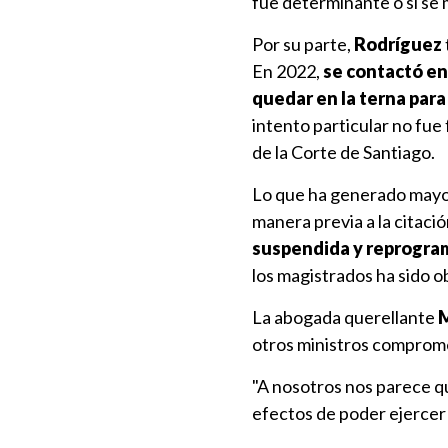
fue determinante o si se m
Por su parte,
Rodríguez
En 2022,
se contactó en 
quedar en la terna para
intento particular no fue
de la Corte de Santiago.
Lo que ha generado mayor
manera previa a la citació
suspendida y reprogram
los magistrados ha sido 
La abogada querellante
M
otros ministros comprome
"A nosotros nos parece 
efectos de poder ejercer 