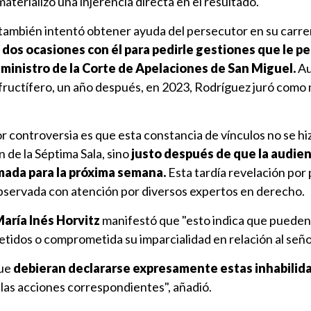
aterializó una injerencia directa en el resultado.
también intentó obtener ayuda del persecutor en su carrera
dos ocasiones con él para pedirle gestiones que le p
 ministro de la Corte de Apelaciones de San Miguel.
Au
 fructífero, un año después, en 2023, Rodríguez juró como
 controversia es que esta constancia de vínculos no se hi
n de la Séptima Sala, sino
justo después de que la audien
ada para la próxima semana.
Esta tardía revelación por
observada con atención por diversos expertos en derecho.
aría Inés Horvitz
manifestó que "esto indica que pueden
tidos o comprometida su imparcialidad en relación al seño
que
debieran declararse expresamente estas inhabilid
las acciones correspondientes", añadió.