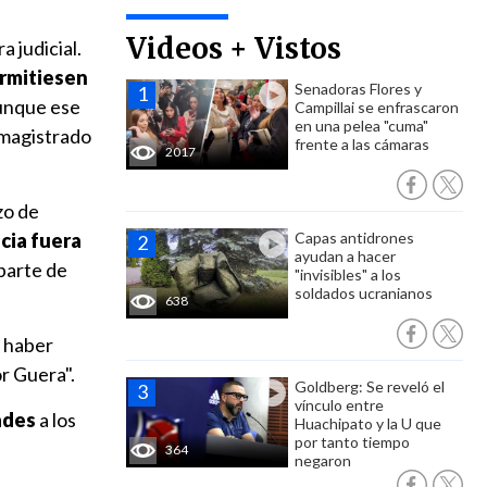
Videos + Vistos
 judicial.
ermitiesen
Senadoras Flores y
nque ese
Campillai se enfrascaron
en una pelea "cuma"
 magistrado
frente a las cámaras
2017
zo de
cia fuera
Capas antidrones
ayudan a hacer
 parte de
"invisibles" a los
soldados ucranianos
638
 haber
r Guera".
Goldberg: Se reveló el
vínculo entre
ades
a los
Huachipato y la U que
por tanto tiempo
364
negaron