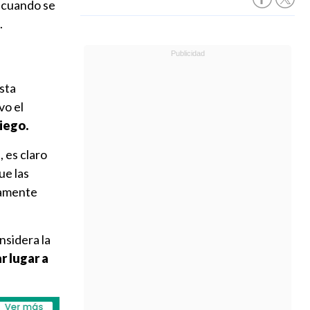
a cuando se
.
sta
vo el
iego.
 es claro
ue las
hamente
onsidera la
r lugar a