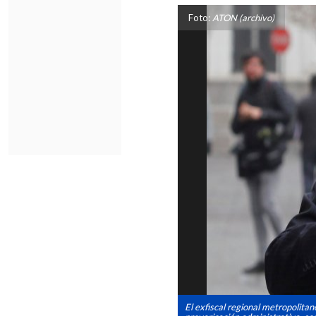
Foto:
ATON (archivo)
El exfiscal regional metropolita