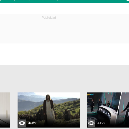
4689
4192