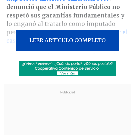
denunció que el Ministerio Público no
respetó sus garantías fundamentales
y
lo engañó al tratarlo como imputado,
pese a haberlo citado como testigo
por el
LEER ARTICULO COMPLETO
caso audios
.
El defensor
Felipe Moraga
solicitó al
Cuarto Juzgado de Garantía de Santiago
que cite a una audiencia ya que su
cliente habría sido víctima de una
"ilegalidad" por parte de la Fiscalía,
dando cuenta de que Inarejo fue citado el
21 de noviembre a declarar y,
pese a que
lo hizo como testigo, el Ministerio
Público dirigió pesquisas en su contra
que son afines a un imputado
, según