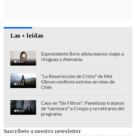
conducido en un vehículo civil de
Carabineros conjuntamente con los
funcionarios", señala el escrito.
Además, agrega que "una vez en la
Las + leídas
Fiscalía de las Condes se le toma una
extensa declaración en una supuesta
Expresidente Boric alista nuevos viajes a
Uruguay y Alemania
calidad de testigo,
sin lectura de
7491
derechos, sin abogado y preguntado
"La Resurrección de Cristo" de Mel
sobre hechos propios y ajenos
".
Gibson confirmó estreno en cines de
5153
Chile
Caos en "Sin Filtros": Panelistas trataron
de "carnicero" a Crespo y se retiraron del
4592
programa
Suscríbete a nuestro newsletter