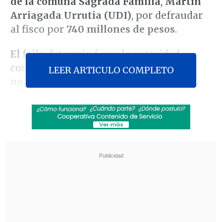
de la comuna Sagrada Familia
,
Martín
Arriagada Urrutia (UDI)
, por defraudar
al fisco por
740 millones de pesos
.
El fallo determinó que la autoridad
comunal, entre 2014 y 2015, autorizó el
LEER ARTICULO COMPLETO
no pago de millonarias multa a
automovilistas que solicitaban el
permiso de circulación para sus
vehículos, publicó
La Tercera
.
Revisa también
ACOT: Timonel PPD llama al Gobierno a "no
pasarse de listo" al intensificar castigos
Trama bielorrusa: Exministra Vivanco declara
por segundo día ante Fiscalía