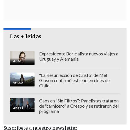
Las + leídas
Expresidente Boric alista nuevos viajes a
Uruguay y Alemania
En esta misma causa fue condenada
6761
Isabel Vásquez Espinoza
, quien cumplió
"La Resurrección de Cristo" de Mel
el rol de jefa de control interno del
Gibson confirmó estreno en cines de
4202
municipio, a cumplir una pena de
41 días
Chile
de prisión
, que cumplirá en libertad, a no
ejercer cargos u oficios públicos por dos
Caos en "Sin Filtros": Panelistas trataron
de "carnicero" a Crespo y se retiraron del
años y un día, y el pago de una
multa de
3879
programa
156 mil pesos
.
Suscríbete a nuestro newsletter