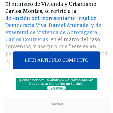
El ministro de Vivienda y Urbanismo,
Carlos Montes
, se refirió a la
detención del representante legal de
Democracia Viva,
Daniel Andrade
, y de
exseremi de Vivienda de Antofagasta,
Carlos Contreras
, en el marco del caso
convenios, y aseguró que "
este es un
paso importante, valioso, la Justicia está
LEER ARTICULO COMPLETO
operando y es lo que le corresponde
".
Desde el Congreso Nacional, el secretario
de Estado afirmó que "
nos parece muy
bien que a esta altura el caso avance
, en
la medida de que el fiscal separa las
carpetas e inicia investigaciones por
cada una de las carpetas, eso permite ir