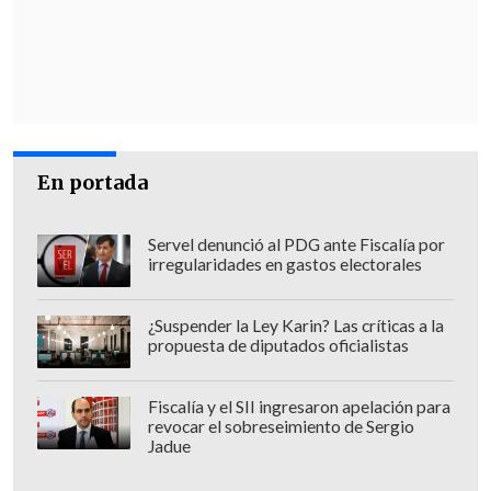
En portada
Servel denunció al PDG ante Fiscalía por
irregularidades en gastos electorales
¿Suspender la Ley Karin? Las críticas a la
propuesta de diputados oficialistas
Por esta arista se indagan los delitos de
Fiscalía y el SII ingresaron apelación para
fraude al fisco, cohecho, tráfico de
revocar el sobreseimiento de Sergio
influencias, negociación incompatible y
Jadue
malversación de caudales públicos
.