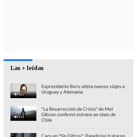
Contraloría y también a Consejo de
Defensa del Estado, y además estamos
tratando de hacer caminar de la mejor
manera posible -lo que no es fácil- el
programa dirigido a las familias que
están viviendo en campamento".
"Nosotros creemos que
este es un paso
Las + leídas
importante, valioso
, la Justicia está
operando y es lo que le corresponde",
remarcó.
Expresidente Boric alista nuevos viajes a
Uruguay y Alemania
7422
"La Resurrección de Cristo" de Mel
Gibson confirmó estreno en cines de
5113
Chile
Caos en "Sin Filtros": Panelistas trataron