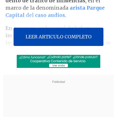
delito de tráfico de influencias
, en el
marco de la denominada
arista Parque
Capital
del
caso audios
.
En concreto, se le acusó de haber
impulsado la aprobación del proyecto
LEER ARTICULO COMPLETO
inmobiliario "Parque Capital" del Grupo
Patio
, a pesar de constantes informes
negativos, a través de
presiones al
exministro de Vivienda Felipe Ward
y al
exseremi metropolitano
Manuel José
Errázuriz
.
Revisa también
Así fue el intento de encerrona repelido por el
escolta del exministro Cordero