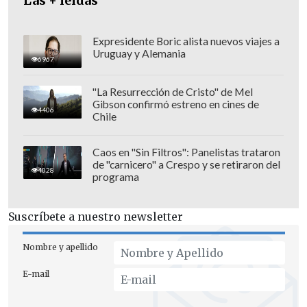
Las + leídas
Expresidente Boric alista nuevos viajes a
Uruguay y Alemania
6967
Además,
tiene calidad de testigo
en las
"La Resurrección de Cristo" de Mel
investigaciones vinculadas a las
Gibson confirmó estreno en cines de
4406
fundaciones
Bonhomía, Club Adulto
Chile
Mayor de Coronel, CBA y Horizonte
Ciudadano.
Caos en "Sin Filtros": Panelistas trataron
de "carnicero" a Crespo y se retiraron del
4028
programa
En tanto, figura como
querellante
en el
caso relacionado con el convenio
Suscríbete a nuestro newsletter
suscrito con la
Fundación Mi Hogar
Asuncionista.
Nombre y apellido
E-mail