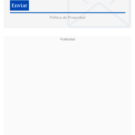
Política de Privacidad
El consejero regional
Piero Blas
dijo que
la diligencia
"es algo que llevamos