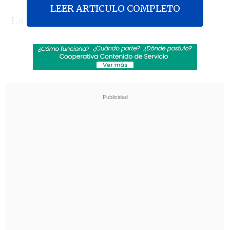
LEER ARTICULO COMPLETO
La autoridad fue citada
en calidad de
imputado
, testigo y querellante.
Revisa también
Luego de tres meses, Lavín León salió de
prisión para cumplir arresto domiciliario total
Amparo Noguera demandó a banco tras sufrir
millonaria estafa
"Vengo a colaborar como lo he hecho
desde el primer día y a responder todas y
cada una de las preguntas que se me
hagan,
en la medida que sean de mi
conocimiento
", dijo a los medios de