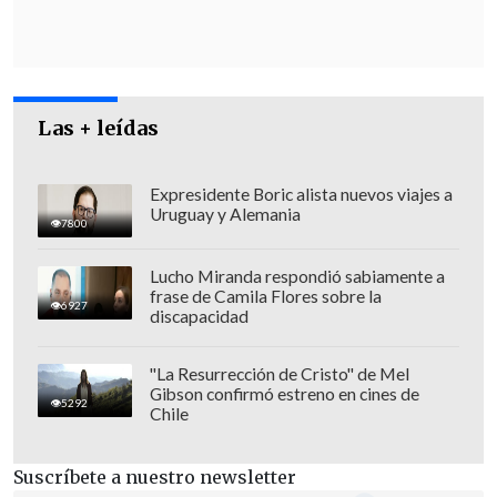
Las + leídas
Expresidente Boric alista nuevos viajes a
Uruguay y Alemania
7800
El Ministerio Público insitió en la
Lucho Miranda respondió sabiamente a
frase de Camila Flores sobre la
necesidad de seguir con la cautelar,
6927
discapacidad
debido a la gravedad de los cargos y al
riesgo para la seguridad de la sociedad
"La Resurrección de Cristo" de Mel
existente si Barriga queda en libertad,
Gibson confirmó estreno en cines de
5292
Chile
lo que fue desestimado por la magistrada
María Inés Lausen.
Suscríbete a nuestro newsletter