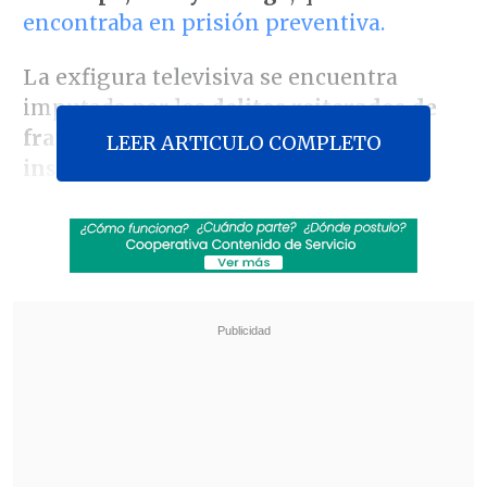
encontraba en prisión preventiva.
La exfigura televisiva se encuentra
imputada por los
delitos reiterados de
fraude al fisco y falsificación de
LEER ARTICULO COMPLETO
instrumento público.
Revisa también
Vanessa Kaiser: "Si este gobierno quiere tener
éxito, su piso mínimo es su 30%"
Ojos que Sí Ven: El rol social de la Funeraria
Hogar de Cristo
Al llegar a la audiencia, el abogado
Cristóbal Bonacic manifestó que "es algo