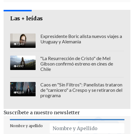
Las + leídas
Expresidente Boric alista nuevos viajes a
Sin perjuicio de esto, "
vamos a reiterar
Uruguay y Alemania
7349
una orden de detención con miras a la
extradición, para que la Policía en
"La Resurrección de Cristo" de Mel
Gibson confirmó estreno en cines de
Argentina tome les medidas
4997
Chile
necesarias
"
y evite el riesgo de fuga
,
explicó.
Caos en "Sin Filtros": Panelistas trataron
de "carnicero" a Crespo y se retiraron del
4389
programa
"
La idea es renovar la orden de difusión
roja que ya estaba anteriormente y
Suscríbete a nuestro newsletter
evitar que (Apablaza) pueda eludir la
acción de la justicia
. En ese sentido, (la
Nombre y apellido
orden) es con miras a la extradición que