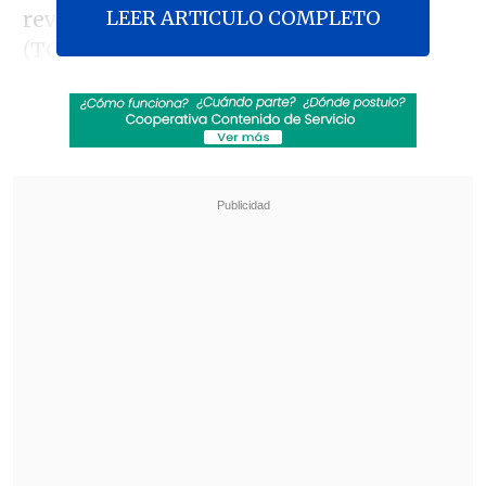
LEER ARTICULO COMPLETO
revisión en el Tribunal Constitucional
(TC).
El organismo liderado por Juan
Peribonio informó
a través de un
comunicado
que,
"conforme con su
obligación legal de defender a los
órganos centralizados del Estado"
,
acogió un requerimiento realizado por el
ministro
Luis Cordero Vega
, que
pidió
"defender la potestad
constitucional del Presidente de la
República en cuanto a su facultad para
otorgar indultos particulares en los
casos y formas que determine la ley"
.