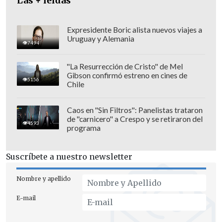
Las + leídas
De acuerdo a lo anterior, la
representación se traducirá en que
el
Expresidente Boric alista nuevos viajes a
Uruguay y Alemania
CDE comparecerá a los alegatos
7494
correspondientes ante el TC
, haciendo
"La Resurrección de Cristo" de Mel
presente los argumentos jurídicos
Gibson confirmó estreno en cines de
5156
contenidos en los informes que ya
Chile
presentó el ministerio ante el órgano
jurisdiccional.
Caos en "Sin Filtros": Panelistas trataron
de "carnicero" a Crespo y se retiraron del
4593
programa
Suscríbete a nuestro newsletter
Nombre y apellido
E-mail