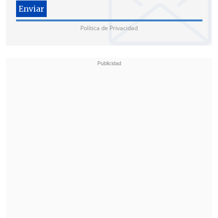
Política de Privacidad
En enero pasado un grupo de
parlamentarios de oposición ingresó un
requerimiento ante el tribunal para
impugnar siete de los 13 beneficios dados
por el Presidente Boric
:
los casos de seis
condenados por delitos cometidos en el
estallido social y el de Jorge Mateluna
,
un antiguo miembro del Frente
Patriótico Manuel Rodríguez (FPMR), en
el que acusan que hubo presunta
desviación de poder.