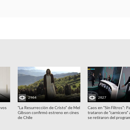
2964
2827
evos
"La Resurrección de Cristo" de Mel
Caos en "Sin Filtros": P
Gibson confirmó estreno en cines
trataron de "carnicero"
de Chile
se retiraron del progra