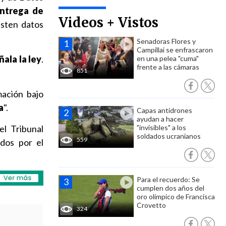
entrega de
Videos + Vistos
isten datos
Senadoras Flores y
Campillai se enfrascaron
ala la ley
.
en una pelea "cuma"
frente a las cámaras
851
mación bajo
a
".
Capas antidrones
ayudan a hacer
l Tribunal
"invisibles" a los
soldados ucranianos
559
dos por el
Para el recuerdo: Se
cumplen dos años del
oro olímpico de Francisca
Crovetto
324