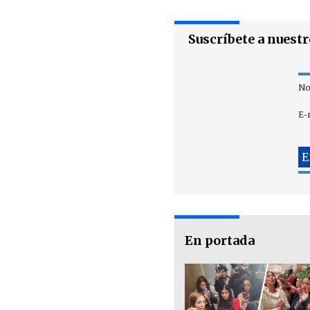
Suscríbete a nuest
No
E-
En portada