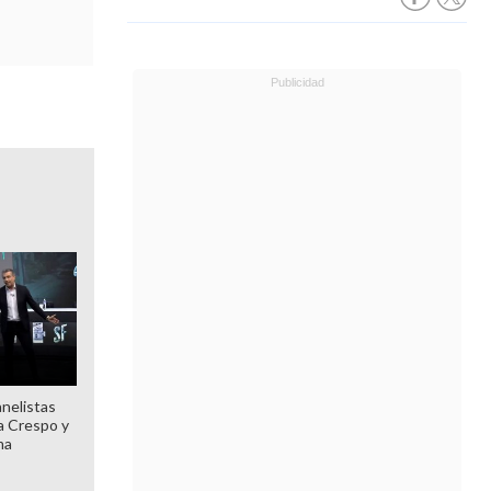
anelistas
 a Crespo y
ma