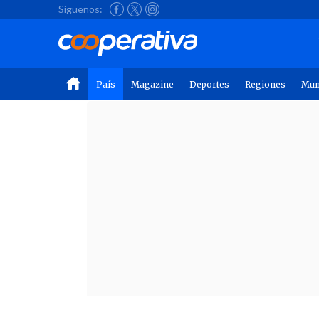
Síguenos:
País
Magazine
Deportes
Regiones
Mu