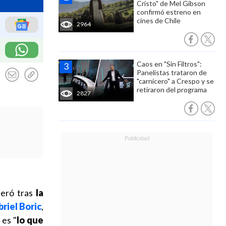
Cristo" de Mel Gibson
confirmó estreno en
cines de Chile
2964
Caos en "Sin Filtros":
Panelistas trataron de
"carnicero" a Crespo y se
retiraron del programa
2827
neró tras
la
riel Boric
,
 es "
lo que