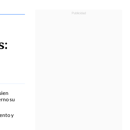
s:
uien
erno su
iento y