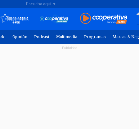
Escucha aquí ▼
ndo
Opinión
Podcast
Multimedia
Programas
Marcas & Neg