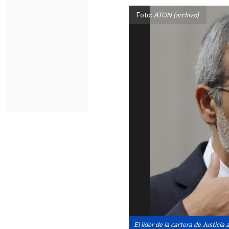
Foto:
ATON (archivo)
El líder de la cartera de Justic