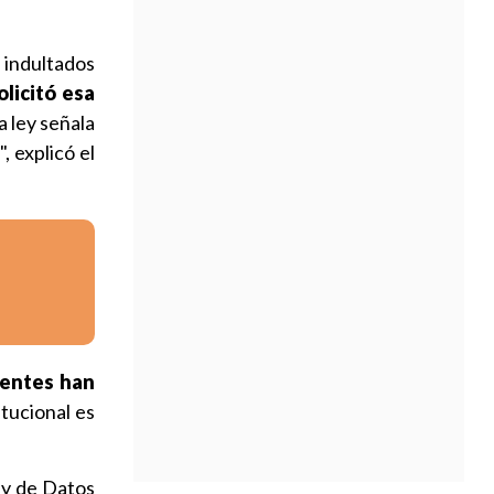
s indultados
olicitó esa
la ley señala
", explicó el
rentes han
itucional es
ey de Datos