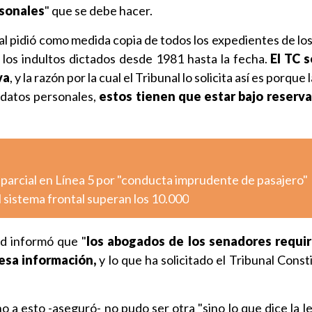
rsonales
" que se debe hacer.
al pidió como medida copia de todos los expedientes de lo
los indultos dictados desde 1981 hasta la fecha.
El TC s
va
, y la razón por la cual el Tribunal lo solicita así es porque 
datos personales,
estos tienen que estar bajo reserva
 parcial en Línea 5 por "conducta imprudente de pasajero"
 sistema frontal superan los 10.000
ad informó que "
los abogados de los senadores requi
esa información,
y lo que ha solicitado el Tribunal Const
o a esto -aseguró- no pudo ser otra "sino lo que dice la l