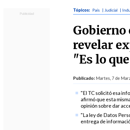
Tópicos:
País
| Judicial
| Ind
Gobierno 
revelar e
"Es lo que
Publicado:
Martes, 7 de Marz
"El TC solicitó esa in
afirmó que esta misma 
opinión sobre dar acce
"La ley de Datos Perso
entrega de informació