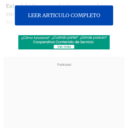
Esto debido a que el jefe comunal se
comparó con el mítico ex líder
LEER ARTICULO COMPLETO
sudafricano en el marco del proceso
judicial que enfrenta y en el cual espera
la medida cautelar que deberá afrontar.
Revisa también
Escolta del exministro Cordero frustró a
disparos un portonazo en Vitacura
Incendio en domicilio provocó la muerte de
dos adultos mayores en Recoleta
"Me siento un perseguido político. El
otro día leía con mucha paciencia por
qué fue encarcelado Mandela, me siento