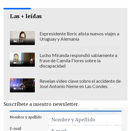
Las + leídas
Expresidente Boric alista nuevos viajes a
Uruguay y Alemania
8114
Lucho Miranda respondió sabiamente a
frase de Camila Flores sobre la
8057
discapacidad
Revelan video clave sobre el accidente de
José Antonio Neme en Las Condes
"Lo importante aquí es que la ciudadanía
5944
sepa que
el establecimiento penal de
Suscríbete a nuestro newsletter
Rancagua cumple todas las condiciones
para asegurar la seguridad de las
Nombre y apellido
personas que se encuentran recluidas
E-mail
en ese establecimiento
", enfatizó el