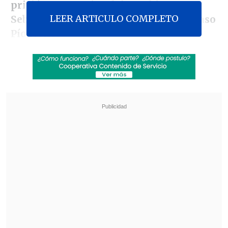
prisión preventiva del carabinero
LEER ARTICULO COMPLETO
Sebastián Zamora, imputado por el caso
Pío Nono.
Frente a la detención de estas personas,
el subsecretario sostuvo que las
amenazas contra Chong son
"
preocupantes e inaceptables
",
agregando que las personas que deben
tomar decisiones en el país "
lo tienen
que hacer libre de amenazas
".
Revisa también
Cámaras de televigilancia delataron venta de
drogas en rucos de Antofagasta
Cannabis medicinal en Chile: Las tres vías