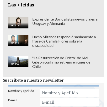
Las + leídas
Expresidente Boric alista nuevos viajes a
Uruguay y Alemania
7555
Lucho Miranda respondió sabiamente a
frase de Camila Flores sobre la
5499
discapacidad
"La Resurrección de Cristo" de Mel
Gibson confirmó estreno en cines de
"Lo importante es que la investigación
5186
Chile
se lleve adelante, lo importante es que se
determine cuál es la responsabilidad de
Suscríbete a nuestro newsletter
estas personas y cuáles eran
las acciones
que estaban en condiciones de tomar,
Nombre y apellido
porque por eso van a tener que
E-mail
responder
", sostuvo el subsecretario.