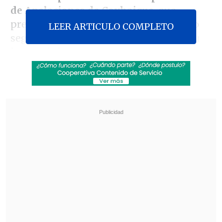
de Apelaciones de Coyhaique
, que
presentó la terna al Ministerio Público
LEER ARTICULO COMPLETO
según lo establece la Constitución y su
ley orgánica.
Revisa también
Con Kast e Infantino: La investidura de
Abelardo de la Espriella como presidente de
Colombia
Niña de 11 años murió por hantavirus en
Rengo
Libedinsky es abogado, magíster en
Derecho Penal por la Universidad de
Talca y la Universidad Pompeu Fabra de