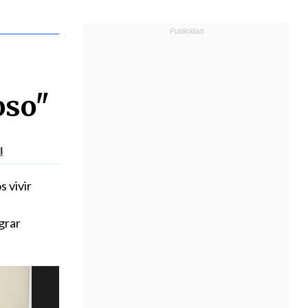
oso"
l
 vivir
grar