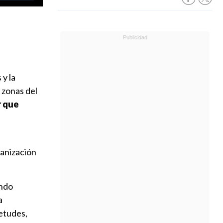
 y la
 zonas del
r que
ganización
endo
a
etudes,