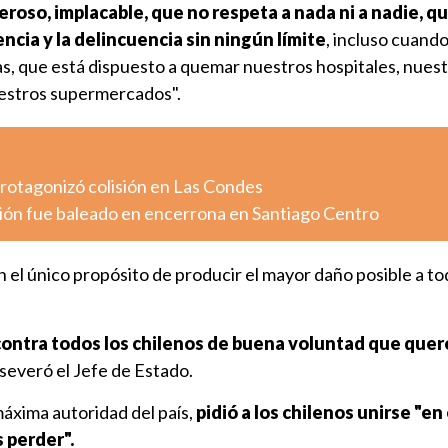
oso, implacable, que no respeta a nada ni a nadie, q
encia y la delincuencia sin ningún límite
, incluso cuando
s, que está dispuesto a quemar nuestros hospitales, nues
uestros supermercados".
otagonizó colisión en Las Condes
ión fue baleado en encerrona en Santiago Centro
n el único propósito de producir el mayor daño posible a to
 contra todos los chilenos de buena voluntad que quer
aseveró el Jefe de Estado.
máxima autoridad del país,
pidió a los chilenos unirse "en
 perder".