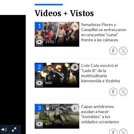
Videos + Vistos
Senadoras Flores y
Campillai se enfrascaron
en una pelea "cuma"
frente a las cámaras
2175
Colo Colo mostró el
"Lado B" de la
multitudinaria
bienvenida a Vozinha
806
Capas antidrones
ayudan a hacer
"invisibles" a los
soldados ucranianos
677