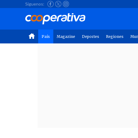
Síguenos:
País
Magazine
Deportes
Regiones
Mu