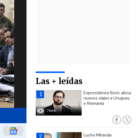
Las + leídas
Expresidente Boric alista
nuevos viajes a Uruguay
y Alemania
7664
Lucho Miranda