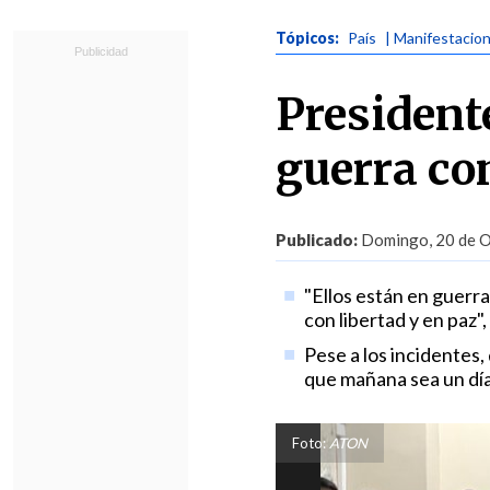
Tópicos:
País
| Manifestacio
President
guerra co
Publicado:
Domingo, 20 de O
"Ellos están en guerr
con libertad y en paz"
Pese a los incidentes,
que mañana sea un día 
Foto:
ATON