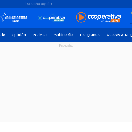
Escucha aquí ▼
ndo
Opinión
Podcast
Multimedia
Programas
Marcas & Neg