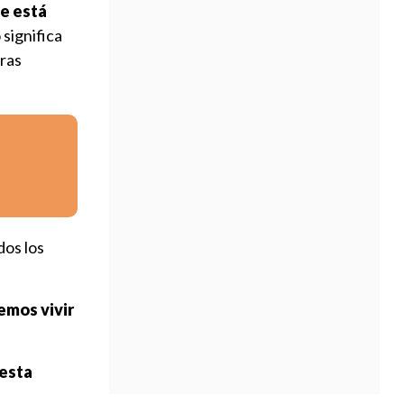
ue está
 significa
tras
dos los
emos vivir
 esta