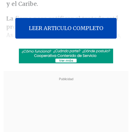
y el Caribe.
La firma para ratificar el tratado está
programada para este jueves en la
LEER ARTICULO COMPLETO
Asamblea General de Naciones Unidas
,
en Nueva York, Estados Unidos, con la
presencia de 33 países.
Revisa también
Colombiano fue asesinado a balazos en un cité
de La Cisterna
Kast arribó a Colombia para asistir a la
asunción de Abelardo de la Espriella
Sin embargo, la ministra de Medio