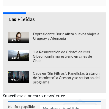
Las + leídas
Expresidente Boric alista nuevos viajes a
Uruguay y Alemania
7214
"La Resurrección de Cristo" de Mel
"
No se ha decidido no firmar el tratado
Gibson confirmó estreno en cines de
4737
de Excazú, solo postergar su firma a
Chile
solicitud especial de Cancillería
mientras se estudian los mecanismos de
Caos en "Sin Filtros": Panelistas trataron
de "carnicero" a Crespo y se retiraron del
reclamación internacionales que tienen
4214
programa
efecto en relación a otros países", dijo la
secretaria.
Suscríbete a nuestro newsletter
"
Cancillería nos ha solicitado no
Nombre y apellido