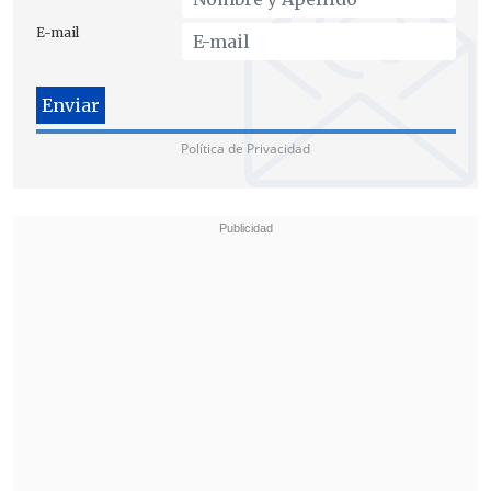
presentarnos en la primera
E-mail
convocatoria
del día 27,
sino que
postergarla para poder suscribirlo
después
, al término de este análisis",
agregó.
Política de Privacidad
Tras conocerse la decisión,
un grupo de
senadores y senadoras rechazaron "de
manera categórica la decisión del
Gobierno del Presidente Sebastián
Piñera
de postergar la firma del Acuerdo
de Escazú" y llamaron al Ejecutivo a
"firmar y liderar" el tratado.