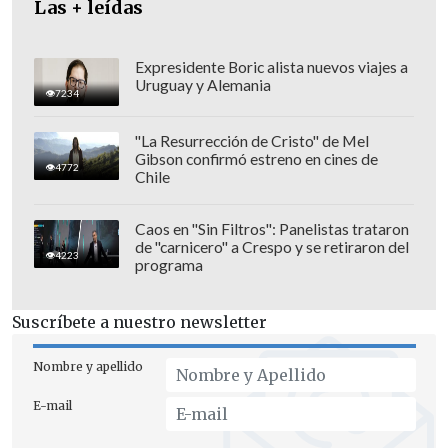
Las + leídas
Expresidente Boric alista nuevos viajes a
Uruguay y Alemania
7234
"La Resurrección de Cristo" de Mel
Gibson confirmó estreno en cines de
4772
Chile
Caos en "Sin Filtros": Panelistas trataron
de "carnicero" a Crespo y se retiraron del
4223
programa
La reforma incluye mecanismos clave
Suscríbete a nuestro newsletter
para lograr estos objetivos. Se
incorporarán normas mínimas de
Nombre y apellido
tramitación con plazos máximos
E-mail
obligatorios y la figura del silencio