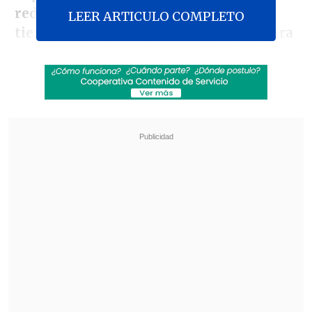
reducir entre un 30% y un 70% los
LEER ARTICULO COMPLETO
tiempos de evaluación de permisos
para
impulsar las inversiones y disminuir la
burocracia, fue despachado a ley el
martes, tras un proceso legislativo que se
inició en enero de 2024.
Revisa también
Colombiano fue asesinado a balazos en un cité
de La Cisterna
Kast arribó a Colombia para asistir a la
asunción de Abelardo de la Espriella
La presidenta de la Sofofa,
Rosario
Navarro
, calificó la aprobación de la