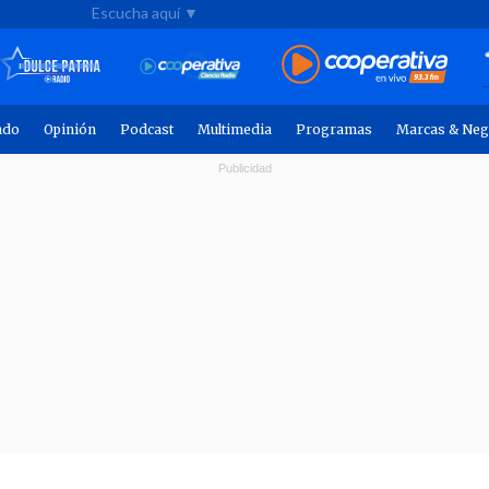
Escucha aquí ▼
ndo
Opinión
Podcast
Multimedia
Programas
Marcas & Neg