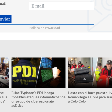
mail
Política de Privacidad
ene
"Lilac Typhoon": PDI indaga
Hasta con el buzo puesto: I
e sus
"posibles ataques informáticos" de
Román llegó a Chile para su
tos"
un grupo de ciberespionaje
a Colo Colo
asiático