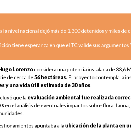
l a nivel nacional dejó más de 1.300 detenidos y miles de 
ión tiene esperanza en que el TC valide sus argumentos "
 Hugo Lorenzo
considera una potencia instalada de 33,6 
cie de cerca de
56 hectáreas.
El proyecto contempla la in
es y una vida útil estimada de 30 años
.
ncluyó que la
evaluación ambiental fue realizada corre
es
en el análisis de eventuales impactos sobre flora, fauna,
omunidades.
uestionamientos apuntaba a la
ubicación de la planta en u