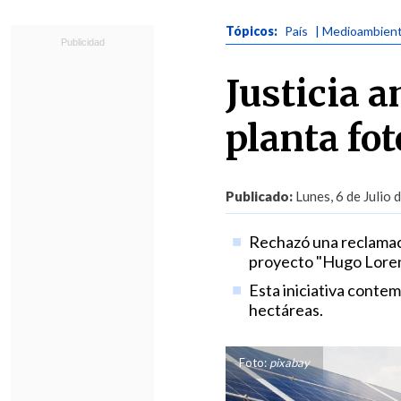
Tópicos:
País
| Medioambien
Justicia a
planta fot
Publicado:
Lunes, 6 de Julio 
Rechazó una reclamaci
proyecto "Hugo Loren
Esta iniciativa contem
hectáreas.
Foto:
pixabay