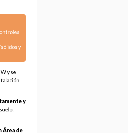
controles
sólidos y
MW y se
stalación
ctamente y
 suelo,
n Área de