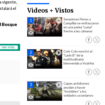
a vigente,
talará el
Videos + Vistos
Senadoras Flores y
Campillai se enfrascaron
el Bosque
en una pelea "cuma"
frente a las cámaras
2210
Colo Colo mostró el
"Lado B" de la
multitudinaria
bienvenida a Vozinha
851
Capas antidrones
ayudan a hacer
"invisibles" a los
soldados ucranianos
683