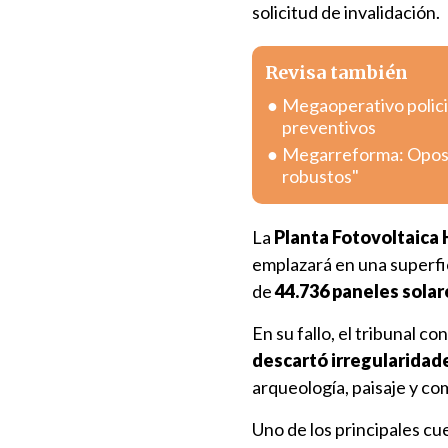
solicitud de invalidación.
Revisa también
Megaoperativo policia
preventivos
Megarreforma: Oposic
robustos"
La
Planta Fotovoltaica
emplazará en una superfi
de
44.736 paneles solar
En su fallo, el tribunal co
descartó irregularidad
arqueología, paisaje y c
Uno de los principales c