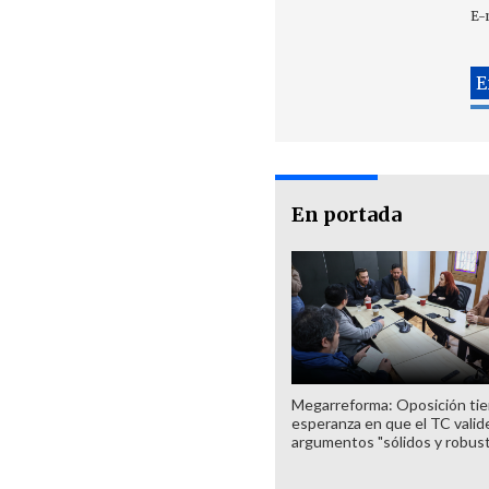
E-
En portada
Megarreforma: Oposición ti
esperanza en que el TC valid
argumentos "sólidos y robus