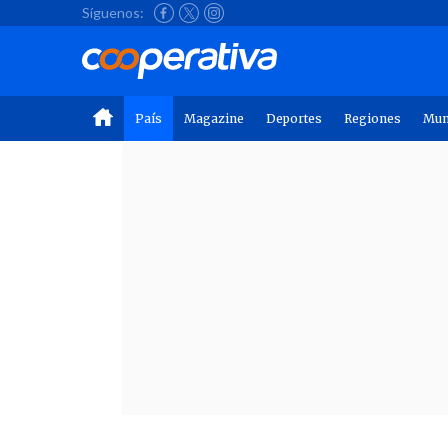
Síguenos:
País
Magazine
Deportes
Regiones
Mu