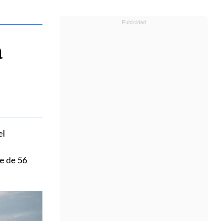
a
el
ie de 56