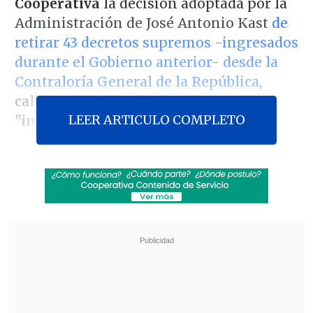
Cooperativa
la decisión adoptada por la
Administración de José Antonio Kast
de
retirar 43 decretos supremos -ingresados
durante el Gobierno anterior- desde la
Contraloría General de la República
,
calificando la medida como algo
LEER ARTICULO COMPLETO
"inédito".
Desde el Ministerio del Medio Ambiente
explicaron que la medida apunta a
revisar en detalle los instrumentos aún
en tramitación,
con el fin de asegurar
que cumplan con los estándares
técnicos y normativos vigentes.
Revisa también