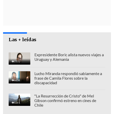
como una práctica habitual", aseguró la
climatóloga.
Las + leídas
Expresidente Boric alista nuevos viajes a
Uruguay y Alemania
7732
Lucho Miranda respondió sabiamente a
frase de Camila Flores sobre la
6658
discapacidad
"La Resurrección de Cristo" de Mel
"En el caso nuestro,
puedo decir que
Gibson confirmó estreno en cines de
5261
Chile
retiramos un reglamento (del Gobierno