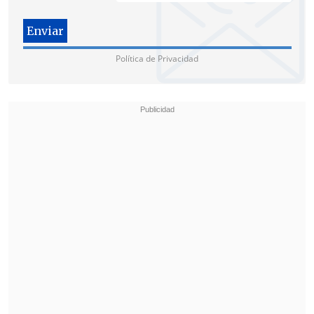
En la misma línea, el candidato del
Partido Nacional Libertario,
Johannes
Kaiser
, sostuvo que
de ser electo
Política de Privacidad
Presidente, "no seguiría respaldando
esa candidatura, evidentemente"
.
"Ahora, no creo que sea necesario retirar
apoyo, porque
Gabriel Boric ya hizo
inviable su candidatura, al atacar de la
manera en que lo hizo a los Estados
Unidos
en el foro de la ONU", añadió el
abanderado, en alusión a los
dichos del
Mandatario contra el negacionismo
climático de Donald Trump
.
Jara: "La derecha está preocupada de una