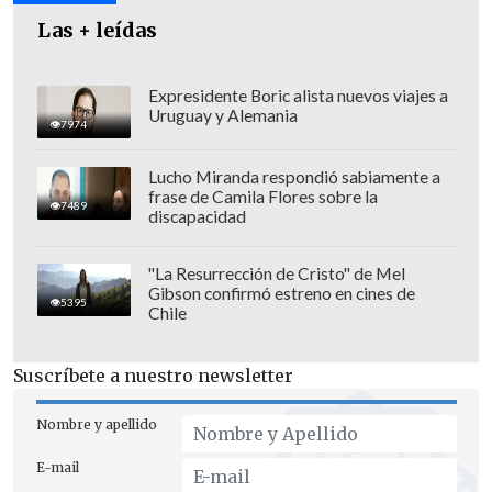
Consultado sobre cuál es su opinión
Las + leídas
respecto de la dos veces Jefa de Estado,
Kast fue enfático:
"(De manera)
personal, no la conozco; como
Expresidente Boric alista nuevos viajes a
Uruguay y Alemania
Presidenta, (fue) un desastre"
.
7974
Lucho Miranda respondió sabiamente a
frase de Camila Flores sobre la
7489
discapacidad
"La Resurrección de Cristo" de Mel
Gibson confirmó estreno en cines de
5395
Chile
Suscríbete a nuestro newsletter
Nombre y apellido
E-mail