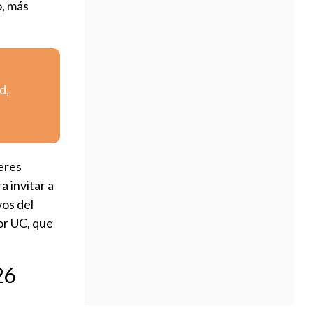
o, más
d,
eres
 invitar a
vos del
or UC, que
26