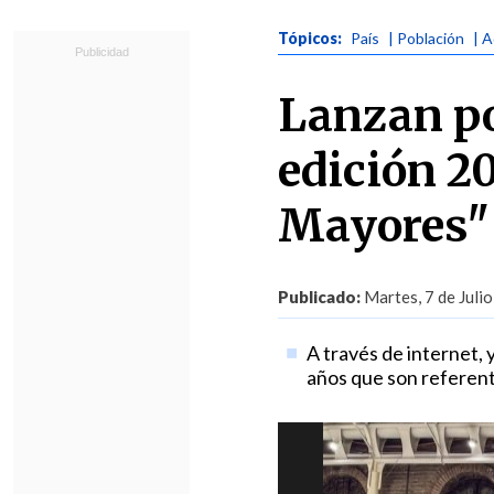
Tópicos:
País
| Población
| 
Lanzan po
edición 2
Mayores"
Publicado:
Martes, 7 de Julio
A través de internet, 
años que son referente