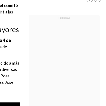
del comité
rá a las
ayores
 4 de
a de
ocido a más
n diversas
 Rosa
ez, José