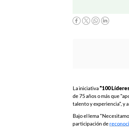
La iniciativa
"100 Lídere
de 75 años o más que "apor
talento y experiencia", y
Bajo el lema "Necesitamo
participación de
reconoci