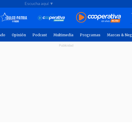
Escucha aquí ▼
ndo
Opinión
Podcast
Multimedia
Programas
Marcas & Neg