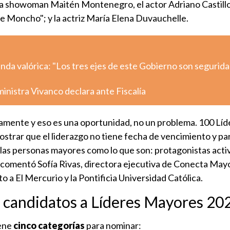
 la showoman Maitén Montenegro, el actor Adriano Castill
Moncho"; y la actriz María Elena Duvauchelle.
nda valórica: "Los tres ejes de este Gobierno son segurida
inistra Vivanco declara ante Fiscalía
amente y eso es una oportunidad, no un problema. 100 Líd
trar que el liderazgo no tiene fecha de vencimiento y para
a las personas mayores como lo que son: protagonistas acti
, comentó Sofía Rivas, directora ejecutiva de Conecta May
nto a El Mercurio y la Pontificia Universidad Católica.
candidatos a Líderes Mayores 20
iene
cinco categorías
para nominar: