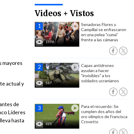
Videos + Vistos
Senadoras Flores y
Campillai se enfrascaron
en una pelea "cuma"
frente a las cámaras
1579
es mayores
Capas antidrones
ayudan a hacer
"invisibles" a los
soldados ucranianos
te actual y
567
tantes de
Para el recuerdo: Se
nco Líderes
cumplen dos años del
oro olímpico de Francisca
lleva hasta
Crovetto
325