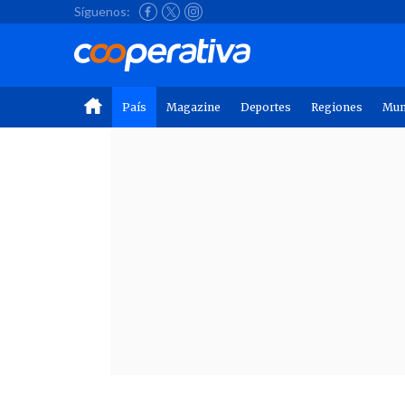
Síguenos:
País
Magazine
Deportes
Regiones
Mu