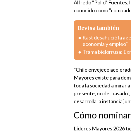
Alfredo "Pollo" Fuentes,
conocido como "compadre 
Revisa también
Kast desahució la age
economía y empleo"
Trama bielorrusa: Exm
"Chile envejece acelerad
Mayores existe para demos
toda la sociedad a mirar 
presente, no del pasado"
desarrolla la instancia ju
Cómo nominar 
Líderes Mayores 2026 t