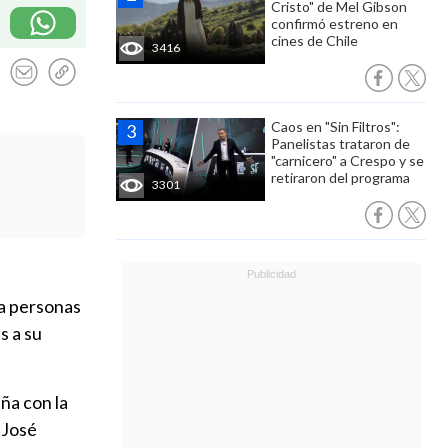
Cristo" de Mel Gibson
confirmó estreno en
cines de Chile
3416
Caos en "Sin Filtros":
Panelistas trataron de
"carnicero" a Crespo y se
retiraron del programa
3301
a personas
s a su
ña con la
 José