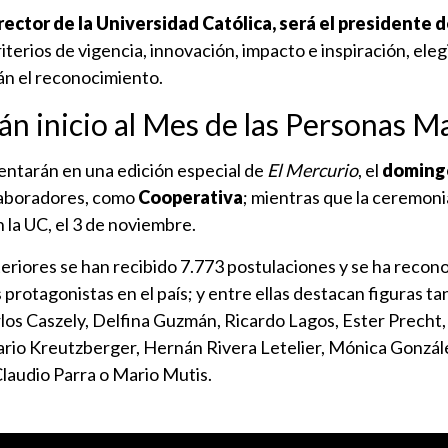
 rector de la Universidad Católica, será el presidente 
riterios de vigencia, innovación, impacto e inspiración, elegi
án el reconocimiento.
án inicio al Mes de las Personas M
sentarán en una edición especial de
El Mercurio
, el
domingo
olaboradores, como
Cooperativa
; mientras que la ceremoni
 la UC, el 3 de noviembre.
teriores se han recibido 7.773 postulaciones y se ha recon
rotagonistas en el país; y entre ellas destacan figuras ta
os Caszely, Delfina Guzmán, Ricardo Lagos, Ester Precht,
ario Kreutzberger, Hernán Rivera Letelier, Mónica Gonzál
Claudio Parra o Mario Mutis.