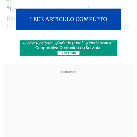
"Lo que aquí estamos viendo es a una
persona que organiza una red para
LEER ARTICULO COMPLETO
traer personas del extranjero a trabajar
a Chile de forma ilegal",
sentenció la
ministra al referirse al caso a través de
un comunicado de su cartera.
Revisa también
Colombiano fue asesinado a balazos en un cité
de La Cisterna
Kast arribó a Colombia para asistir a la
asunción de Abelardo de la Espriella
"Tenemos pruebas totalmente