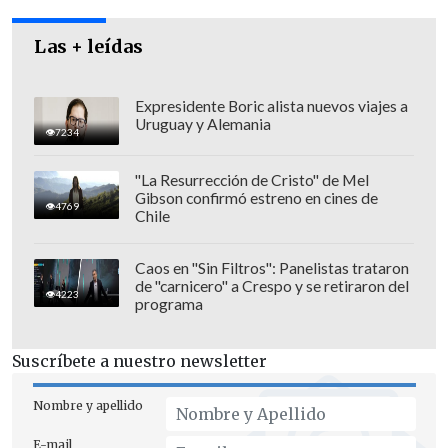
Las + leídas
Expresidente Boric alista nuevos viajes a
Uruguay y Alemania
Antecedentes
La Fiscalía Regional de
7234
O'Higgins mantiene abierta desde este
"La Resurrección de Cristo" de Mel
viernes una investigación contra
Gibson confirmó estreno en cines de
4769
Errázuriz por "presunto delito de trata de
Chile
personas" a raíz de una denuncia
presentada el pasado día 18 en Ciudad del
Caos en "Sin Filtros": Panelistas trataron
de "carnicero" a Crespo y se retiraron del
Este, Paraguay.
4223
programa
Errázuriz, que tiene participación en
Suscríbete a nuestro newsletter
numerosas empresas,
aseguró el pasado
lunes que los trabajadores paraguayos
Nombre y apellido
realizaban un plan de capacitación
E-mail