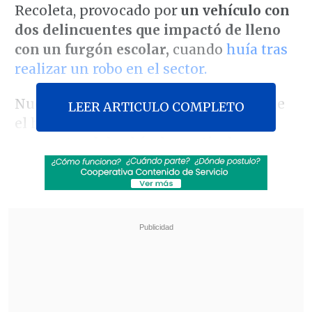
Recoleta, provocado por
un vehículo con
dos delincuentes que impactó de lleno
con un furgón escolar,
cuando
huía tras
realizar un robo en el sector.
Nueva información policial precisó que
LEER ARTICULO COMPLETO
el hecho se dio luego que los
dos
ocupantes del vehículo particular
realizaran
robos con violencia en el
sector
, situación que fue vista por
un
hombre, quien señaló ser "fanático" de
Carabineros,
quien comenzó a perseguir
a los delincuentes.
Revisa también