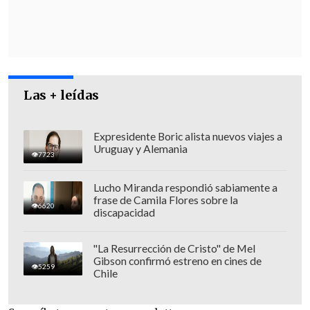
delincuentes que protagonizaron el
choque, así como del
hombre "fanático"
de la institución que inició el
seguimiento
, debido a que este
portaba
piochas de Carabineros, esposas e
Las + leídas
incluso su vehículo tenía una baliza
, por
lo que fue aprehendido por
usurpación
Expresidente Boric alista nuevos viajes a
de labores
.
Uruguay y Alemania
7723
Lucho Miranda respondió sabiamente a
frase de Camila Flores sobre la
6620
discapacidad
"La Resurrección de Cristo" de Mel
Gibson confirmó estreno en cines de
5259
Chile