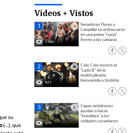
Videos + Vistos
Senadoras Flores y
Campillai se enfrascaron
en una pelea "cuma"
frente a las cámaras
2186
Colo Colo mostró el
"Lado B" de la
multitudinaria
bienvenida a Vozinha
821
Capas antidrones
ayudan a hacer
"invisibles" a los
 que su
soldados ucranianos
678
o
(...), que