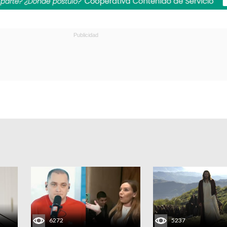
6272
5237