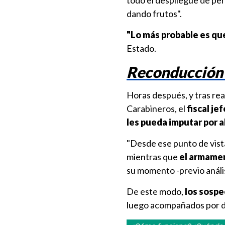
todo el despliegue de per
dando frutos".
"Lo más probable es qu
Estado.
Reconducción 
Horas después, y tras rea
Carabineros, el
fiscal je
les pueda imputar por a
"Desde ese punto de vist
mientras que
el armamen
su momento -previo anális
De este modo,
los sospe
luego acompañados por det