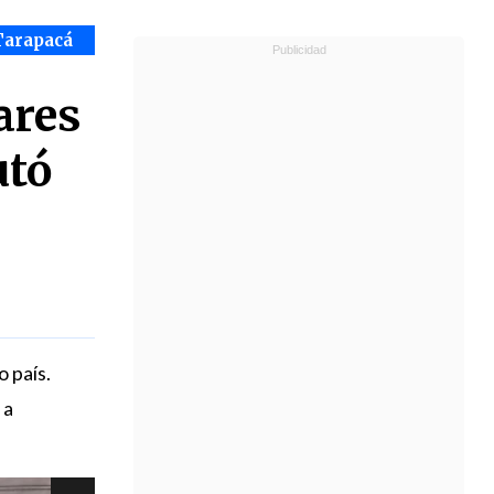
Tarapacá
ares
utó
 país.
 a