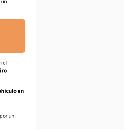
n un
n el
iro
ehículo en
 por un