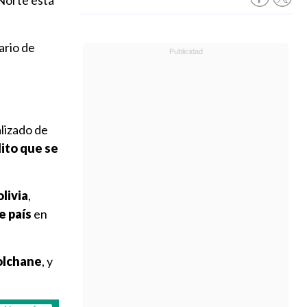
 Norte está
ario de
alizado de
ito que se
livia
,
e país
en
olchane
, y