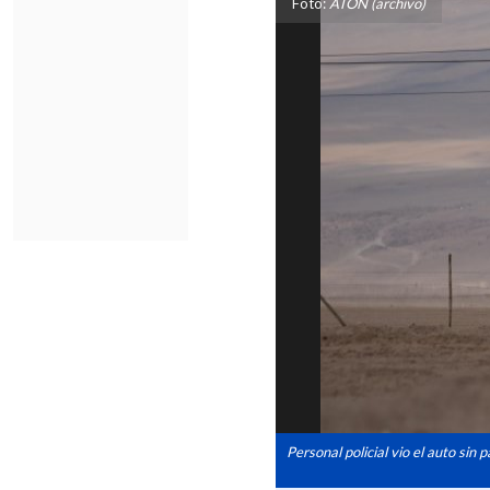
Foto:
ATON (archivo)
Personal policial vio el auto sin