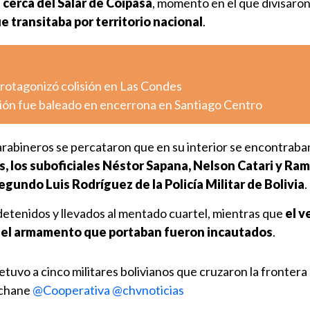
 cerca del Salar de Coipasa
, momento en el que divisaro
e transitaba por territorio nacional
.
otagonizó colisión en Las Condes
ión fue baleado en encerrona en Santiago Centro
s carabineros se percataron que en su interior se encontraba
s
, los suboficiales
Néstor Sapana, Nelson Catari y Ram
egundo Luis Rodríguez
de la Policía Militar de Bolivia
.
etenidos y llevados al mentado cuartel, mientras que
el v
 y el armamento que portaban fueron incautados
.
vo a cinco militares bolivianos que cruzaron la frontera
lchane
@Cooperativa
@chvnoticias