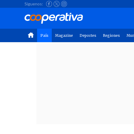
Síguenos:
País
Magazine
Deportes
Regiones
Mu