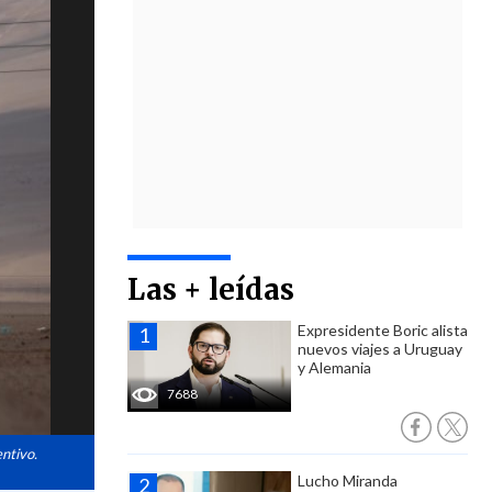
Las + leídas
Expresidente Boric alista
nuevos viajes a Uruguay
y Alemania
7688
entivo.
Lucho Miranda