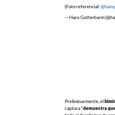
(Foto referencial:
@hans
— Hans Gotterbarm (@h
Preliminarmente, el
bimin
captura "
demuestra que 