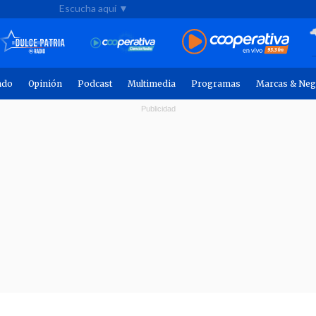
Escucha aquí ▼
ndo
Opinión
Podcast
Multimedia
Programas
Marcas & Neg