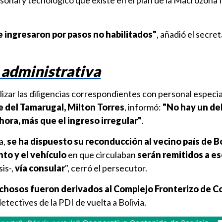
sonal y tecnológico que existe en el plan de la Macrozona
e ingresaron por pasos no habilitados"
, añadió el secret
administrativa
lizar las diligencias correspondientes con personal especi
fe del Tamarugal, Milton Torres
, informó:
"No hay un del
hora, más que el ingreso irregular"
.
a,
se ha dispuesto su reconducción al vecino país de Bo
to y el vehículo
en que circulaban
serán remitidos a es
is-,
vía consular
", cerró el persecutor.
chosos fueron derivados al Complejo Fronterizo de C
ectives de la PDI de vuelta a Bolivia.