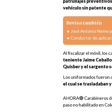
patrullajes preventivos
vehículo sin patente qu
Revisa también
José Antonio Neme pr
Conductor de aplicac
Al fiscalizar el móvil, lo
teniente
Jaime Ceballo
Quisber
y el
sargento s
Los uniformados fueron d
el cual se trasladaban
AHORA🔴 Carabineros detu
paso no habilitado en Co