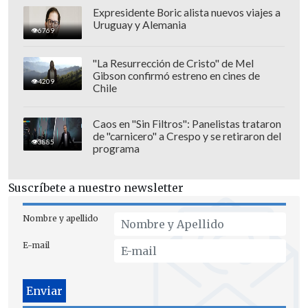
Expresidente Boric alista nuevos viajes a
Uruguay y Alemania
6769
"La Resurrección de Cristo" de Mel
Gibson confirmó estreno en cines de
4209
Chile
"De acuerdo con la información policial,
Caos en "Sin Filtros": Panelistas trataron
de "carnicero" a Crespo y se retiraron del
el procedimiento se originó luego de que
3885
programa
personal de seguridad del centro
comercial retuviera a una mujer acusada
Suscríbete a nuestro newsletter
de sustraer diversas especies desde las
tiendas Ripley y Sunglass. Tras revisar
Nombre y apellido
las cámaras de seguridad y las actas
E-mail
respectivas, la mujer fue trasladada hasta
una unidad policial", detalla el medio
sobre el procedimiento, que la mantuvo