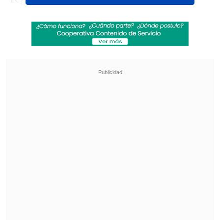
país; sin embargo,
la reunión pasó a
segundo plano en la prensa local
luego
de un hecho policial, que involucró a una
de las asistentes.
Revisa también
Gobierno busca ampliar implementación de los
SLEP hasta el año 2040
ACOT: Timonel PPD llama al Gobierno a "no
pasarse de listo" al intensificar castigos
Según reportan varios medios, como el
diario
El Día
,
una de las participantes fue
detenida por Carabineros, acusada de