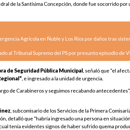
edral de la Santísima Concepción, donde fue socorrido por
rgencia Agrícola en Ñuble y Los Ríos por daños tras sist
vado al Tribunal Supremo del PS por presunto episodio de V
ora de Seguridad Pública Municipal
, señaló que "el afec
Regional"
, e ingresado a la unidad de urgencia.
 cargo de Carabineros y seguimos recabando antecedentes",
énez
, subcomisario de los Servicios de la Primera Comisarí
, detalló que "habría ingresado una persona en situación 
el cual tenía evidentes signos de haber sufrido quema produ