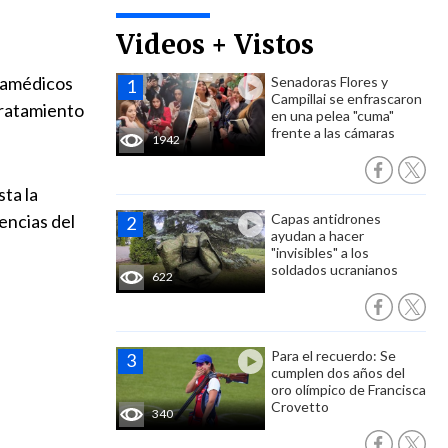
Videos + Vistos
aramédicos
Senadoras Flores y
Campillai se enfrascaron
 tratamiento
en una pelea "cuma"
frente a las cámaras
1942
ta la
encias del
Capas antidrones
ayudan a hacer
"invisibles" a los
soldados ucranianos
622
Para el recuerdo: Se
cumplen dos años del
oro olímpico de Francisca
Crovetto
340