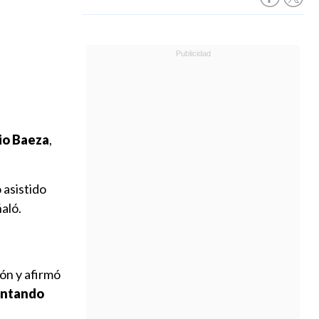
io Baeza
,
 asistido
ñaló.
ón y afirmó
ntando