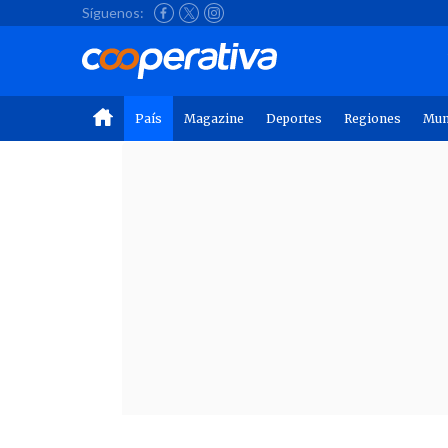
Síguenos:
País
Magazine
Deportes
Regiones
Mu