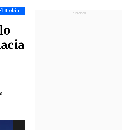
el Biobío
lo
hacia
el