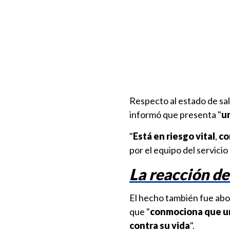
Respecto al estado de sal
informó que presenta "
u
"
Está en riesgo vital
,
co
por el equipo del servicio
La reacción de
El hecho también fue abor
que "
conmociona que un 
contra su vida
".