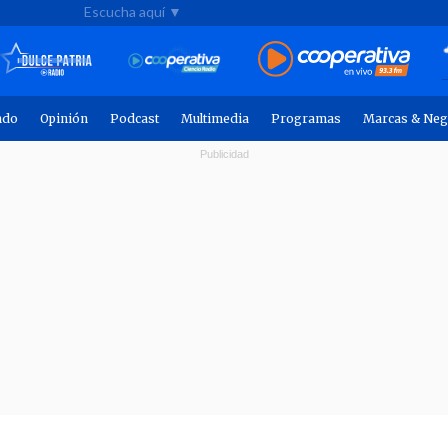
Escucha aquí ▼
ndo
Opinión
Podcast
Multimedia
Programas
Marcas & Neg