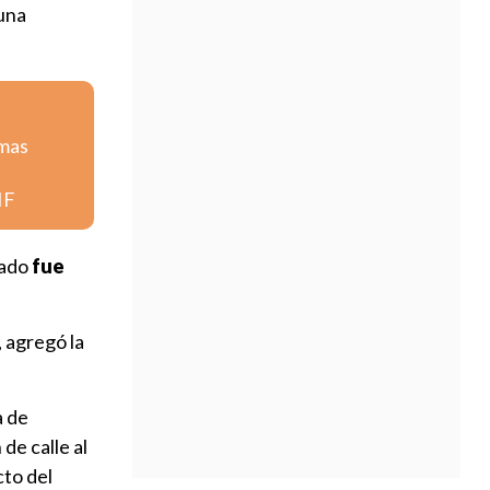
 una
emas
IF
tado
fue
 agregó la
a de
de calle al
cto del