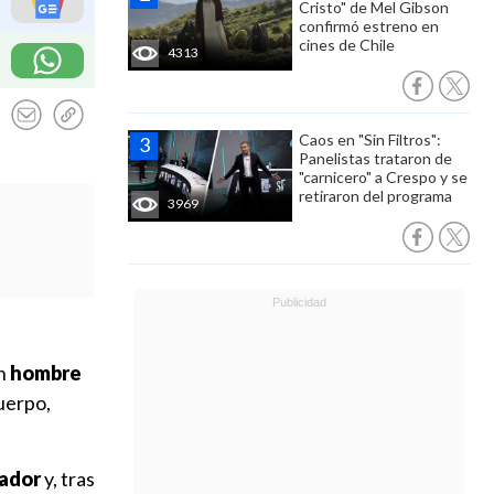
Cristo" de Mel Gibson
confirmó estreno en
cines de Chile
4313
Caos en "Sin Filtros":
Panelistas trataron de
"carnicero" a Crespo y se
retiraron del programa
3969
un
hombre
uerpo,
uador
y, tras