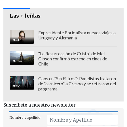
base del proceso de extradición activa
que se va a iniciar en este tribunal
,
Las + leídas
luego tiene que ir a la corte".
Expresidente Boric alista nuevos viajes a
Uruguay y Alemania
7478
"La Resurrección de Cristo" de Mel
Gibson confirmó estreno en cines de
5147
Chile
Caos en "Sin Filtros": Panelistas trataron
de "carnicero" a Crespo y se retiraron del
4580
programa
Suscríbete a nuestro newsletter
Nombre y apellido
Asimismo, dio cuenta que "el próximo