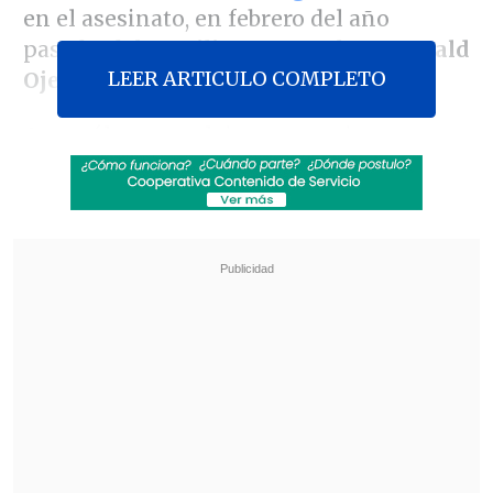
en el asesinato, en febrero del año
pasado, del
exmilitar venezolano Ronald
LEER ARTICULO COMPLETO
Ojeda
.
Ayer sólo se resolvieron cuestiones
previas a la formalización, mientras que
hoy se vio la situación de
dos detenidos
en el megaoperativo de la semana
pasada en Santiago
, además de otros
tres imputados que se encuentran en el
extranjero
y serán formalizados en
ausencia.
Revisa también
Desbaratan contrabando para "armar" tintas y
tóners falsificados