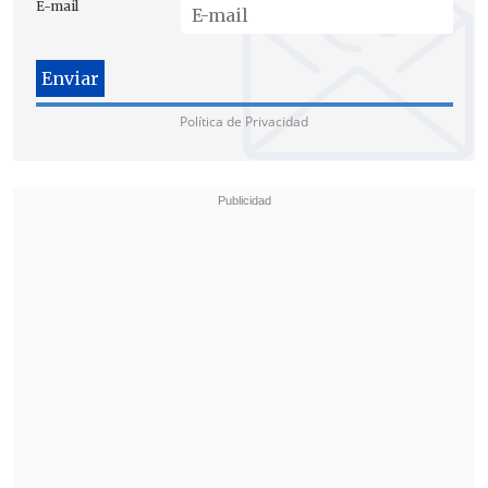
E-mail
martes tendremos otra continuación; la
programación inicial es para varios días
y pudieran ser muchos más".
Política de Privacidad
Los familiares de Ojeda "
están
completamente al día de lo que está
ocurriendo
, de lo que nosotros les
podemos decir sin publicidad.
Están muy
esperanzados en que esto se esclarezca
pronto
y, por cierto, esperan que
también se vayan avanzando las otras
líneas que están pendientes".
En total, son 19 los sindicados por la
Fiscalía como responsables de, al menos,
10 delitos de homicidio
,
secuestro y