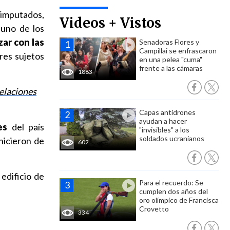
 imputados,
Videos + Vistos
 uno de los
ar con las
Senadoras Flores y
Campillai se enfrascaron
res sujetos
en una pelea "cuma"
frente a las cámaras
1883
relaciones
Capas antidrones
ayudan a hacer
es
del país
"invisibles" a los
soldados ucranianos
hicieron de
602
edificio de
Para el recuerdo: Se
cumplen dos años del
oro olímpico de Francisca
Crovetto
334