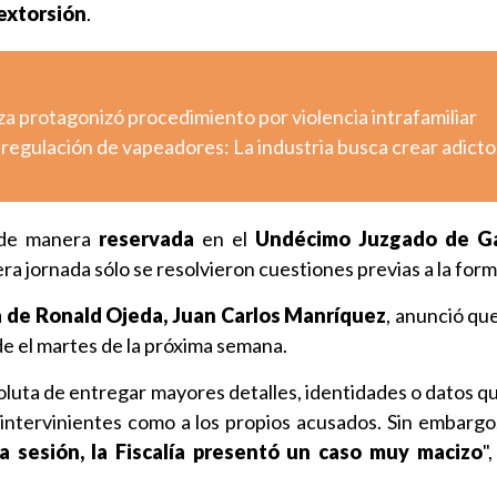
 extorsión
.
a protagonizó procedimiento por violencia intrafamiliar
regulación de vapeadores: La industria busca crear adicto
ó de manera
reservada
en el
Undécimo Juzgado de Ga
era jornada sólo se resolvieron cuestiones previas a la form
a de Ronald Ojeda, Juan Carlos Manríquez
, anunció qu
e el martes de la próxima semana.
oluta de entregar mayores detalles, identidades o datos q
os intervinientes como a los propios acusados. Sin embarg
a sesión, la Fiscalía presentó un caso muy macizo
"