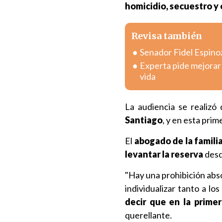
homicidio, secuestro y
Revisa también
Senador Fidel Espinoz
Experta pide mejorar 
vida
La audiencia se realiz
Santiago
, y en esta prim
El
abogado de la famili
levantar la reserva
desd
"Hay una prohibición abs
individualizar tanto a l
decir que en la primer
querellante.