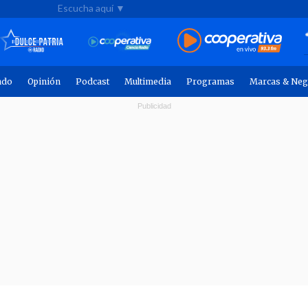
Escucha aquí ▼
ndo
Opinión
Podcast
Multimedia
Programas
Marcas & Neg