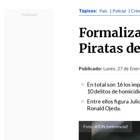
Tópicos:
País
| Policial
| Cri
Formaliza
Piratas d
Publicado:
Lunes, 27 de Ener
En total son 16 los im
10 delitos de homicidi
Entre ellos figura Jul
Ronald Ojeda.
Foto:
ATON (referencial)