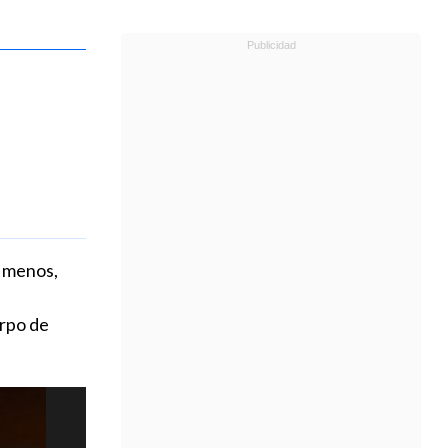
l menos,
erpo de