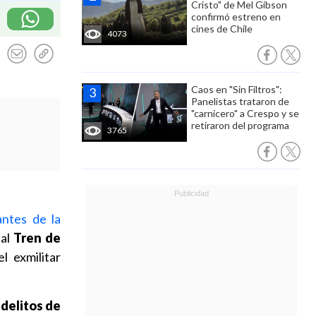
Cristo" de Mel Gibson
confirmó estreno en
cines de Chile
4073
Caos en "Sin Filtros":
Panelistas trataron de
"carnicero" a Crespo y se
retiraron del programa
3765
antes de la
nal
Tren de
l exmilitar
 delitos de