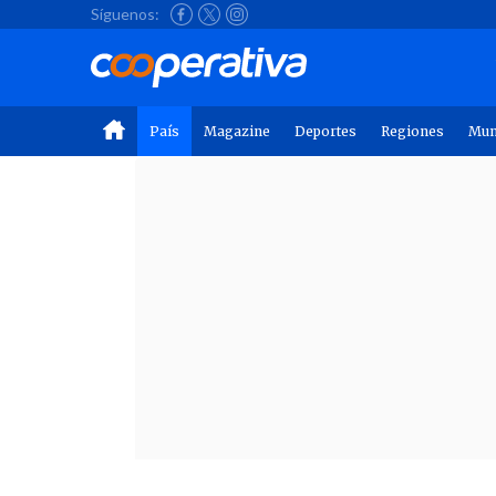
Síguenos:
País
Magazine
Deportes
Regiones
Mu