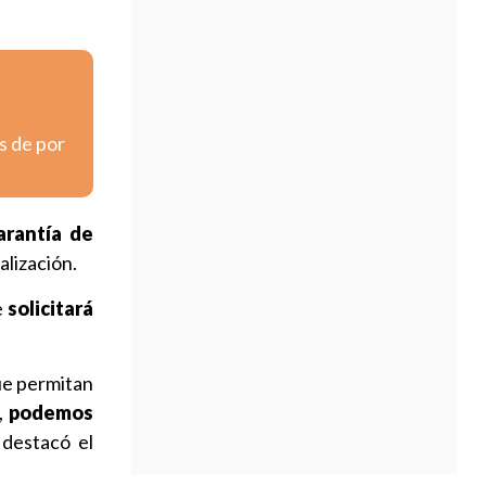
s de por
rantía de
alización.
e
solicitará
ue permitan
o,
podemos
, destacó el