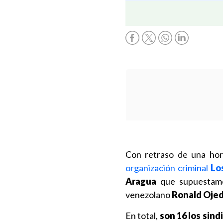
Con retraso de una hor
organización criminal
Lo
Aragua
que supuestamen
venezolano
Ronald Oje
En total,
son 16 los sindi