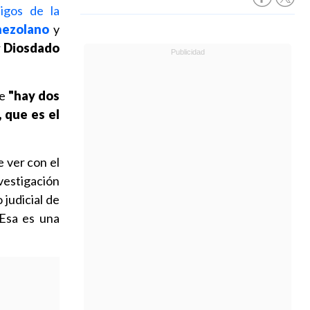
tigos de la
nezolano
y
r
Diosdado
ue
"hay dos
, que es el
 ver con el
vestigación
judicial de
 Esa es una