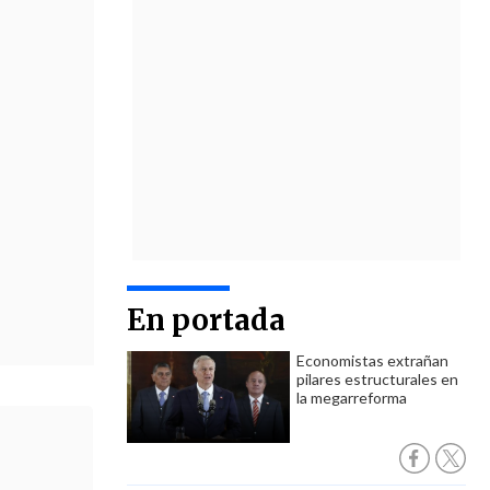
En portada
Economistas extrañan
pilares estructurales en
la megarreforma
anelistas
 a Crespo y
ma