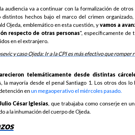
a audiencia va a continuar con la formalización de otros
distintos hechos bajo el marco del crimen organizado,
ald Ojeda, emblemático en esta cuestión, y
vamos a avanz
ión respecto de otras personas
", específicamente de t
dos en el extranjero.
evic y caso Ojeda: Ir a la CPI es más efectivo que romper 
arecieron telemáticamente desde distintas cárcel
, la mayoría desde el penal Santiago 1. Los otros dos lo 
u detención en
un megaoperativo el miércoles pasado.
Julio César Iglesias
, que trabajaba como conserje en un 
do a la inhumación del cuerpo de Ojeda.
azos