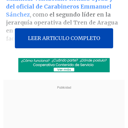
del oficial de Carabineros Emmanuel
Sánchez
, como
el segundo líder en la
jerarquía operativa del Tren de Aragua
en Chile
, específicamente dentro de la
LEER ARTICULO COMPLETO
facción "Los Piratas de Aragua".
En la audiencia de formalización de este
este sábado, se reveló que el imputado, de
alias "Botija" y recientemente
extraditado desde Colombia,
formaba
parte del grupo de WhatsApp utilizado
para estructurar y coordinar el crimen
de Ojeda
.
Revisa también