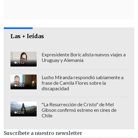
de la estructura criminal que ejecuta este
delito,
sin que hasta el momento
tengamos antecedentes para
formalizarlo específicamente por ese
delito
".
Las + leídas
Expresidente Boric alista nuevos viajes a
Uruguay y Alemania
7712
Lucho Miranda respondió sabiamente a
frase de Camila Flores sobre la
6505
discapacidad
"La Resurrección de Cristo" de Mel
Gibson confirmó estreno en cines de
5250
Chile
Suscríbete a nuestro newsletter