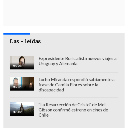
secretario de Estado.
Consultado al respecto,
Mirosevic
planteó que "
me parece mucho más
significativo que Chile vaya a la CPI
,
Las + leídas
(porque implica sumar) un antecedente
más en la violación de derechos
humanos" por parte del régimen de
Expresidente Boric alista nuevos viajes a
Uruguay y Alemania
Nicolás Maduro.
7988
Lucho Miranda respondió sabiamente a
frase de Camila Flores sobre la
7520
discapacidad
"La Resurrección de Cristo" de Mel
Gibson confirmó estreno en cines de
5406
Chile