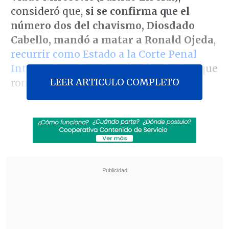
consideró que,
si se confirma que el
número dos del chavismo, Diosdado
Cabello, mandó a matar a Ronald Ojeda
,
recurrir como Estado a la Corte Penal
Internacional (CPI)
será más efectivo que
LEER ARTICULO COMPLETO
romper relaciones con Venezuela.
El diputado evaluó ambas posibilidades
después de que el
ministro de Justicia,
Jaime Gajardo
, asegurara en entrevista
con
CHV
este domingo que, si los
tribunales ratifican
la "gravísima"
hipótesis del fiscal Héctor Barros
,
"tomaremos todas las medidas para que
esto no vuelva a ocurrir"
.