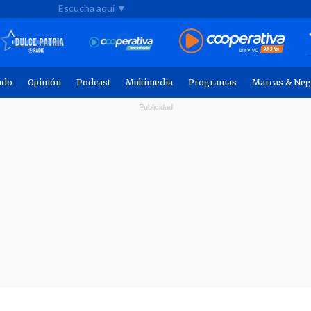
Escucha aquí ▼
ndo
Opinión
Podcast
Multimedia
Programas
Marcas & Neg