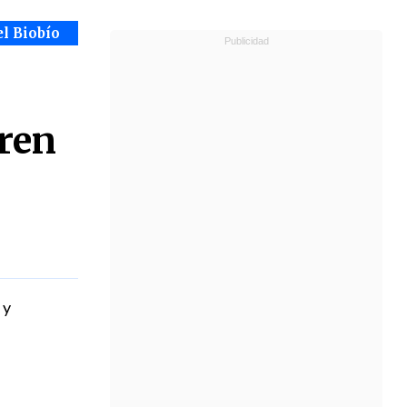
el Biobío
ren
 y