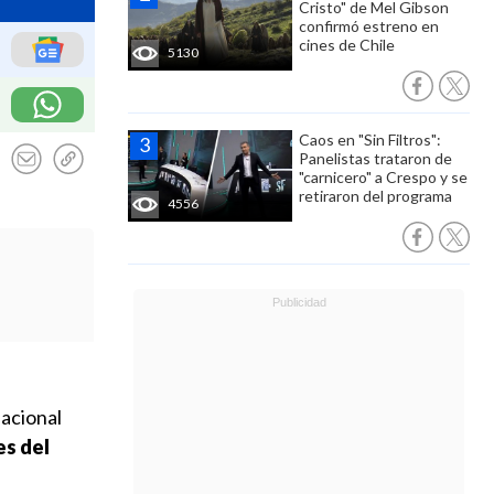
Cristo" de Mel Gibson
confirmó estreno en
cines de Chile
5130
Caos en "Sin Filtros":
Panelistas trataron de
"carnicero" a Crespo y se
retiraron del programa
4556
nacional
es del