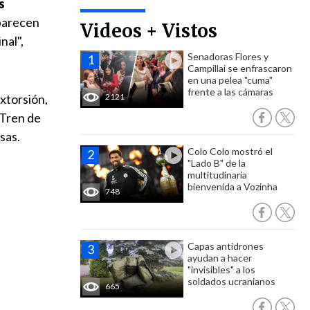
s
aparecen
Videos + Vistos
nal",
Senadoras Flores y
Campillai se enfrascaron
en una pelea "cuma"
frente a las cámaras
xtorsión,
2121
 Tren de
sas.
Colo Colo mostró el
"Lado B" de la
multitudinaria
bienvenida a Vozinha
748
Capas antidrones
ayudan a hacer
"invisibles" a los
soldados ucranianos
665