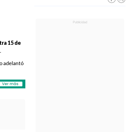
tra 15 de
.
no adelantó