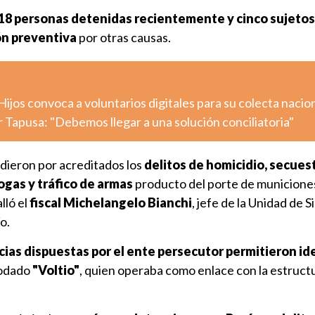
18 personas detenidas recientemente y cinco sujetos
ón preventiva
por otras causas.
jos convoca a voluntarios digitales para su colecta nacio
r Tapusa: "Debemos llegar a una solución conciliatoria"
 dieron por acreditados los
delitos de homicidio, secuest
rogas y tráfico de armas
producto del porte de municione
lló el
fiscal Michelangelo Bianchi
, jefe de la Unidad de 
o.
ncias dispuestas por el ente persecutor permitieron ide
podado
"Voltio"
, quien operaba como enlace con la estruct