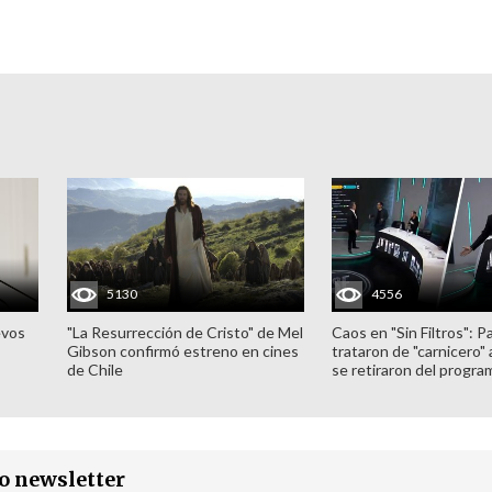
5130
4556
evos
"La Resurrección de Cristo" de Mel
Caos en "Sin Filtros": P
Gibson confirmó estreno en cines
trataron de "carnicero"
de Chile
se retiraron del progra
ro newsletter