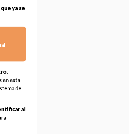
 que ya se
nal
ro,
s en esta
Sistema de
ntificar al
ura