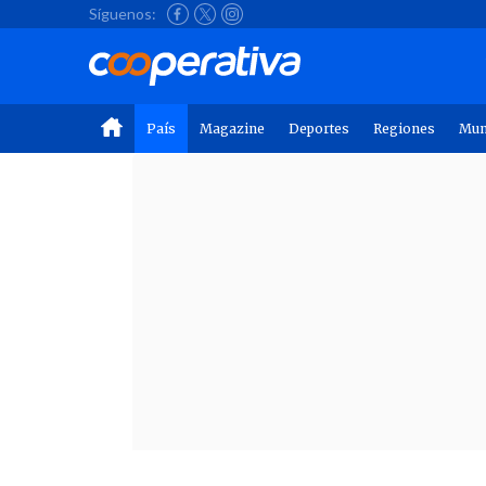
Síguenos:
País
Magazine
Deportes
Regiones
Mu