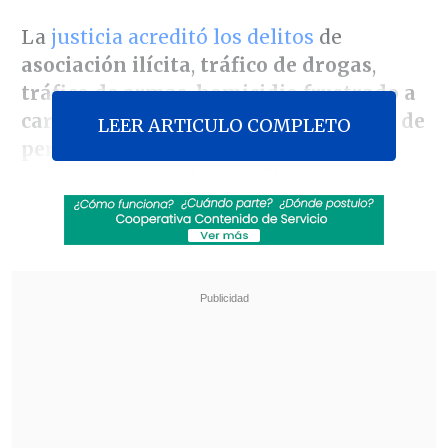
La
justicia acreditó los delitos
de
asociación ilícita
,
tráfico de drogas
,
tráfico de armas
,
homicidio frustrado a
carabinero
,
secuestro extorsivo
,
trata de
LEER ARTICULO COMPLETO
personas
con fines de explotación
sexual agravado,
homicidio
y
porte de
arma de fuego
.
Revisa también
Conductor de aplicación fue baleado en
encerrona en Santiago Centro
Con Kast e Infantino: La investidura de
Abelardo de la Espriella como presidente de
Colombia