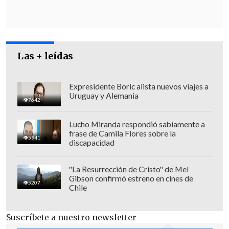
Las + leídas
Expresidente Boric alista nuevos viajes a
Uruguay y Alemania
7642
Lucho Miranda respondió sabiamente a
frase de Camila Flores sobre la
En el juicio, realizado en Arica,
se
5941
discapacidad
presentaron testigos, escuchas
telefónicas y el resultado de trabajo en
"La Resurrección de Cristo" de Mel
Gibson confirmó estreno en cines de
terreno con agentes encubiertos.
5207
Chile
El tribunal fijó para el 6 de marzo de 2025
Suscríbete a nuestro newsletter
la entrega de condenas en contra de las