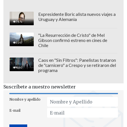
usados como un caso de falsa bandera
contra nuestra nación", añadió.
Expresidente Boric alista nuevos viajes a
Uruguay y Alemania
7478
"La Resurrección de Cristo" de Mel
Gibson confirmó estreno en cines de
5147
Chile
Caos en "Sin Filtros": Panelistas trataron
de "carnicero" a Crespo y se retiraron del
4580
programa
Suscríbete a nuestro newsletter
Nombre y apellido
E-mail
El fiscal general, que en Venezuela
también es una figura política, planteó