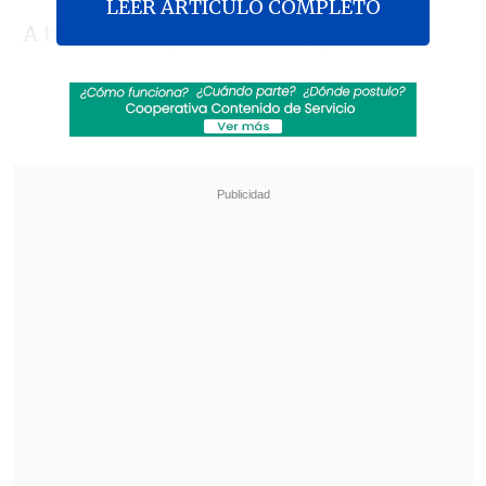
LEER ARTICULO COMPLETO
A través de X, Saab indicó que la
delegación del Ministerio Público (MP,
Fiscalía) busca entrevistar a
Maickel
Villegas
, principal sospechoso del caso y
detenido el viernes en Costa Rica, para
poder recabar elementos "que permitan
optimizar el esclarecimiento del crimen
cometido"
.
Revisa también
Desbaratan contrabando para "armar" tintas y
tóners falsificados
Mesa del Senado rechaza suspender la Ley
Karin y Presidente Kast se abre a
perfeccionamientos