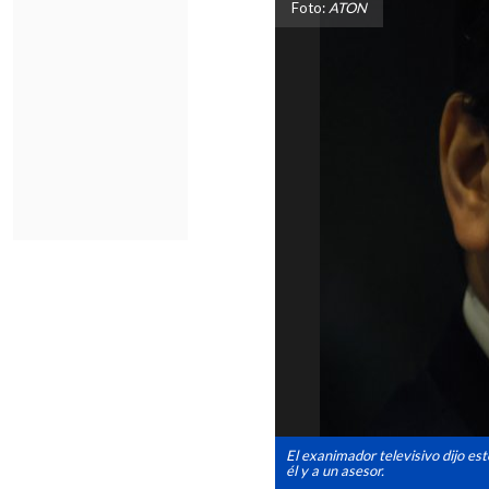
Foto:
ATON
El exanimador televisivo dijo est
él y a un asesor.