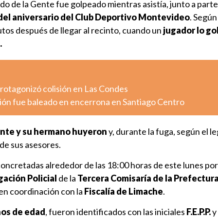
ido de la Gente fue golpeado mientras asistía, junto a parte
del aniversario del Club Deportivo Montevideo
. Según 
tos después de llegar al recinto, cuando un
jugador lo go
.
otagonizó colisión en Las Condes
ión fue baleado en encerrona en Santiago Centro
nte y su hermano huyeron
y, durante la fuga, según el le
de sus asesores.
oncretadas alrededor de las 18:00 horas de este lunes por
gación Policial
de la
Tercera Comisaría de la Prefectur
 en coordinación con la
Fiscalía de Limache
.
ños de edad
, fueron identificados con las iniciales
F.E.P.P.
y