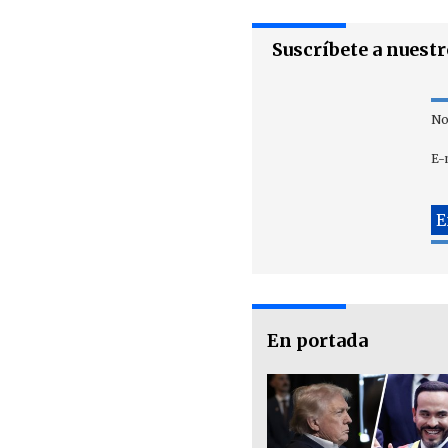
Suscríbete a nuest
No
E-
En portada