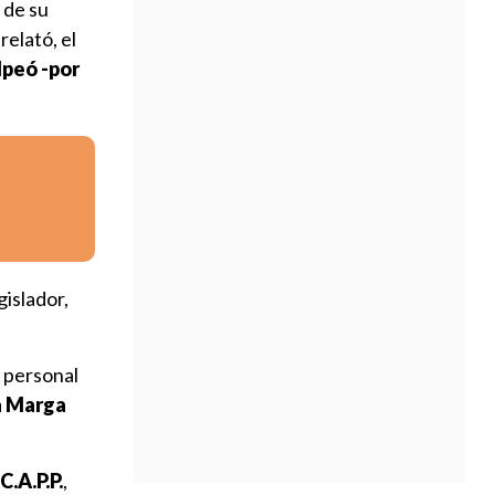
 de su
relató, el
lpeó -por
gislador,
 personal
a Marga
C.A.P.P.
,