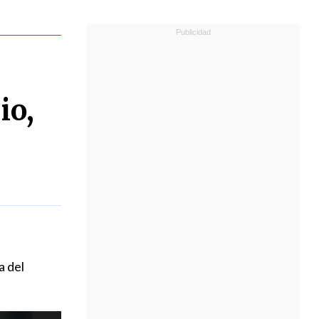
io,
a del