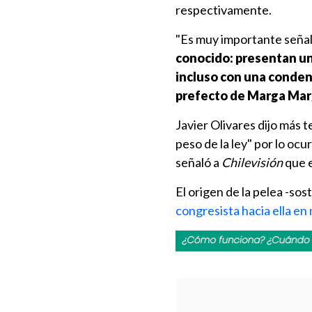
respectivamente.
"Es muy importante seña
conocido: presentan un 
incluso con una conde
prefecto de Marga Ma
Javier Olivares dijo más 
peso de la ley" por lo oc
señaló a
Chilevisión
que e
El origen de la pelea -sos
congresista hacia ella en 