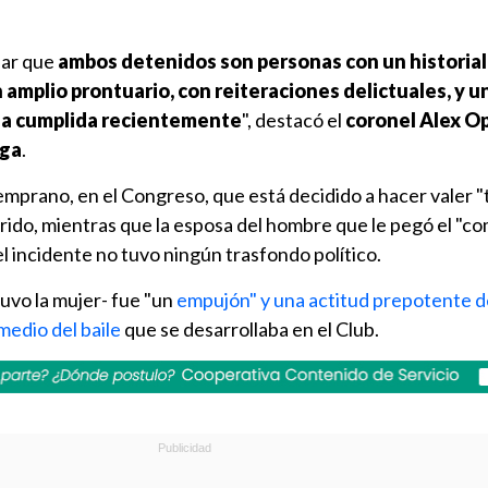
lar que
ambos detenidos son personas con un historial 
amplio prontuario, con reiteraciones delictuales, y u
na cumplida recientemente
", destacó el
coronel Alex O
rga
.
temprano, en el Congreso, que está decidido a hacer valer "
urrido, mientras que la esposa del hombre que le pegó el "c
l incidente no tuvo ningún trasfondo político.
tuvo la mujer- fue "un
empujón" y una actitud prepotente d
medio del baile
que se desarrollaba en el Club.