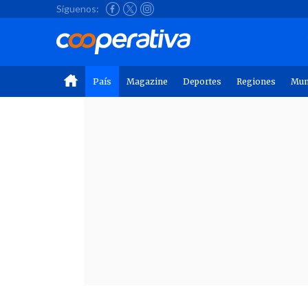
Síguenos:
País
Magazine
Deportes
Regiones
Mu