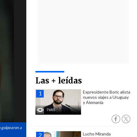
Las + leídas
Expresidente Boric alista
nuevos viajes a Uruguay
y Alemania
7685
o golpearon a
Lucho Miranda