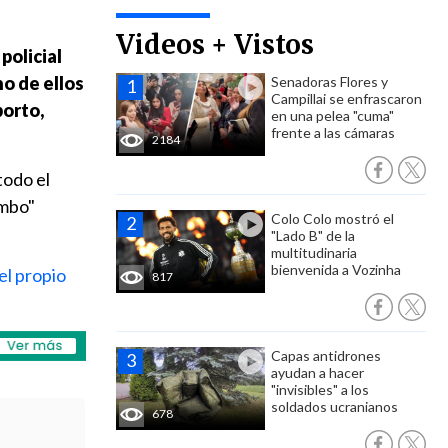
Videos + Vistos
policial
no de ellos
Senadoras Flores y
Campillai se enfrascaron
porto,
en una pelea "cuma"
frente a las cámaras
2184
todo el
ombo"
Colo Colo mostró el
"Lado B" de la
multitudinaria
bienvenida a Vozinha
el propio
817
Capas antidrones
ayudan a hacer
"invisibles" a los
soldados ucranianos
678