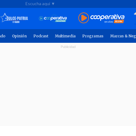
Escucha aquí ▼
ndo
Opinión
Podcast
Multimedia
Programas
Marcas & Neg