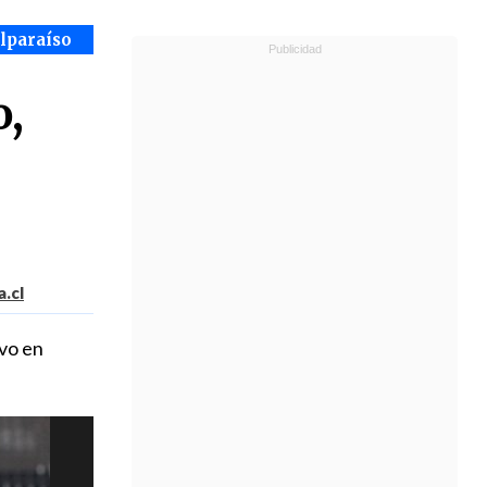
alparaíso
o,
.cl
ivo en