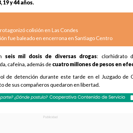
, 19 y 44 años.
otagonizó colisión en Las Condes
ión fue baleado en encerrona en Santiago Centro
on
seis mil dosis de diversas drogas
: clorhidrato 
ida, cafeína, además de
cuatro millones de pesos en efec
ol de detención durante este tarde en el Juzgado de 
sto de sus compañeros quedaron en libertad.