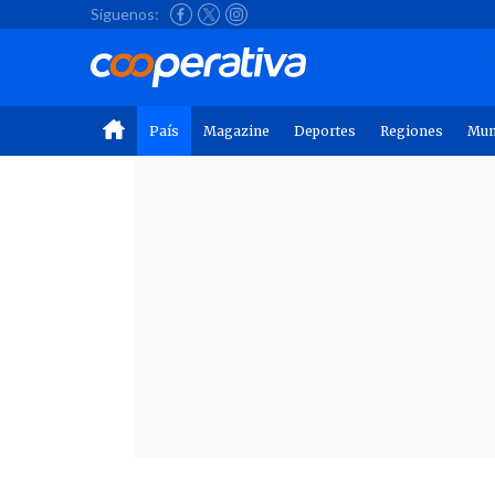
Síguenos:
País
Magazine
Deportes
Regiones
Mu