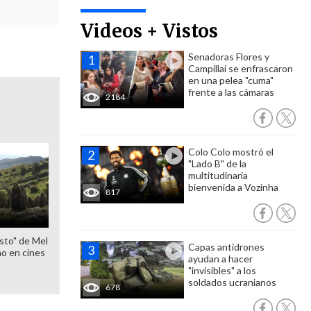
Videos + Vistos
Senadoras Flores y
Campillai se enfrascaron
en una pelea "cuma"
frente a las cámaras
2184
Colo Colo mostró el
"Lado B" de la
multitudinaria
bienvenida a Vozinha
817
sto" de Mel
Capas antidrones
o en cines
ayudan a hacer
"invisibles" a los
soldados ucranianos
678