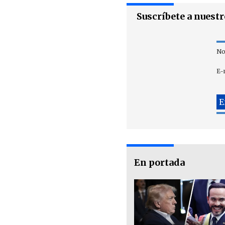
Suscríbete a nuest
No
E-
En portada