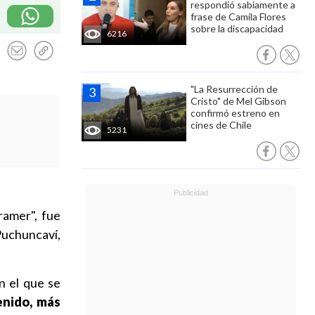
respondió sabiamente a
frase de Camila Flores
sobre la discapacidad
6216
"La Resurrección de
Cristo" de Mel Gibson
confirmó estreno en
cines de Chile
5231
ramer", fue
Puchuncaví,
n el que se
enido, más