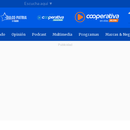
Escucha aquí ▼
ndo
Opinión
Podcast
Multimedia
Programas
Marcas & Neg