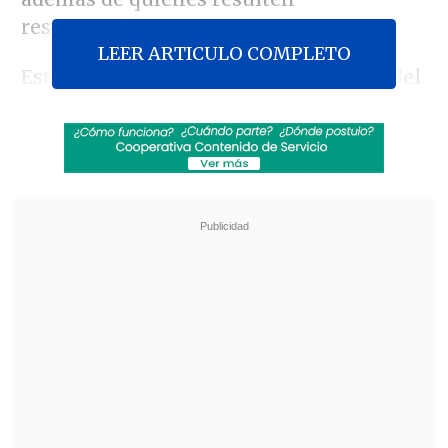
responsables.
LEER ARTICULO COMPLETO
Esta querella se presentó en el marco del
caso de
Pedro Torres
, afectado por estafa,
quien asegura haber perdido 53
millones de pesos luego de poner sus
ahorros en manos de la compañía
que
nunca le precisó donde se invertía el
dinero.
Revisa también
Estallido social: Gobierno confirmó que
"pronto" resolverá las solicitudes de indulto
Corte ratificó destitución de enfermera que
viajó al extranjero durante licencia por hijo