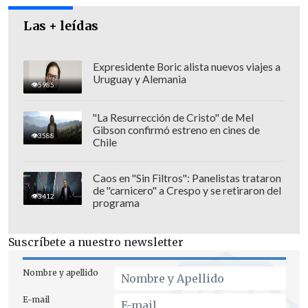
que lo único que hacía era perder dinero
y terminaron apropiándose de la suma
Las + leídas
de 53 millones de pesos"
, dijo el abogado
querellante,
Ignacio Pinto
.
Expresidente Boric alista nuevos viajes a
Uruguay y Alemania
5985
"La Resurrección de Cristo" de Mel
Gibson confirmó estreno en cines de
3588
Chile
Caos en "Sin Filtros": Panelistas trataron
de "carnicero" a Crespo y se retiraron del
3412
programa
Suscríbete a nuestro newsletter
Nombre y apellido
E-mail