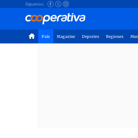
Síguenos:
País
Magazine
Deportes
Regiones
Mu