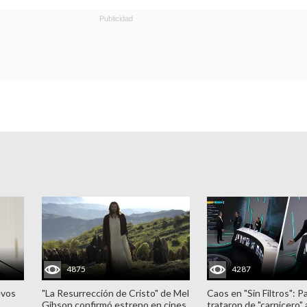
4875
4287
evos
"La Resurrección de Cristo" de Mel
Caos en "Sin Filtros": P
Gibson confirmó estreno en cines
trataron de "carnicero"