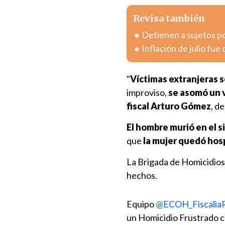
Revisa también
Detienen a sujetos po
Inflación de julio fue
"
Víctimas extranjeras 
improviso,
se asomó un v
fiscal Arturo Gómez
, d
El hombre murió en el s
que
la mujer quedó hos
La Brigada de Homicidios d
hechos.
Equipo
@ECOH_Fiscali
un Homicidio Frustrado c