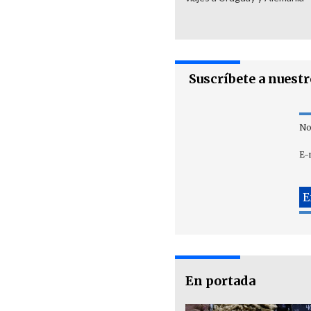
Suscríbete a nuest
No
E-
En portada