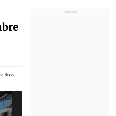
mbre
s tiros