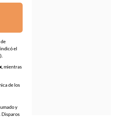
 de
, indicó el
).
x
, mientras
mica de los
sumado y
. Disparos