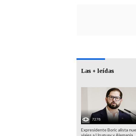
Las + leídas
7278
Expresidente Boric alista nu
viajes a Uruguay y Alemania