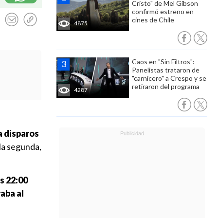
Cristo" de Mel Gibson
confirmó estreno en
cines de Chile
4875
Caos en "Sin Filtros":
Panelistas trataron de
"carnicero" a Crespo y se
retiraron del programa
4287
a disparos
la segunda,
s 22:00
aba al