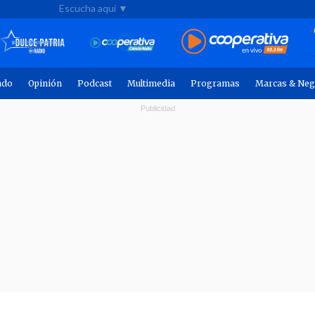
Escucha aquí ▼
ndo
Opinión
Podcast
Multimedia
Programas
Marcas & Neg