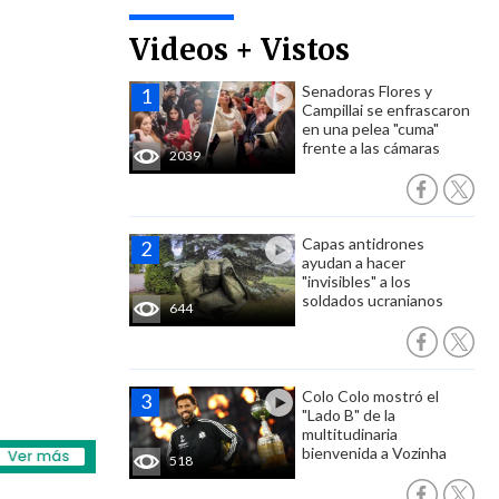
Videos + Vistos
Senadoras Flores y
Campillai se enfrascaron
en una pelea "cuma"
frente a las cámaras
2039
Capas antidrones
ayudan a hacer
"invisibles" a los
soldados ucranianos
644
Colo Colo mostró el
"Lado B" de la
multitudinaria
bienvenida a Vozinha
518