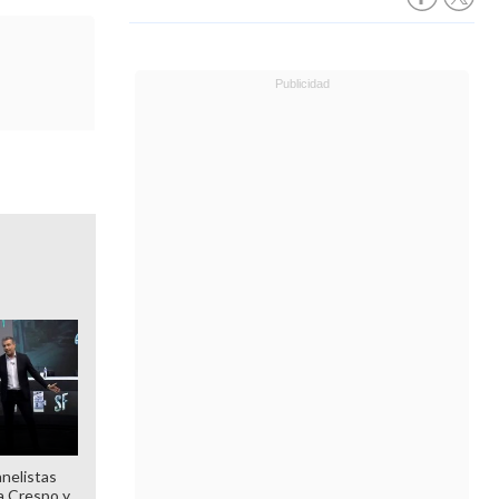
anelistas
 a Crespo y