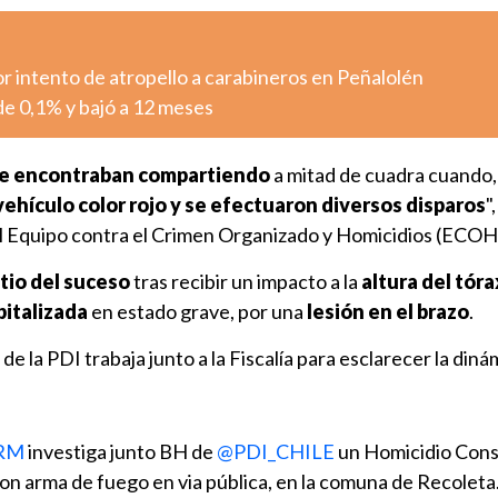
r intento de atropello a carabineros en Peñalolén
 de 0,1% y bajó a 12 meses
se encontraban compartiendo
a mitad de cuadra cuando,
ehículo color rojo y se efectuaron diversos disparos
"
el Equipo contra el Crimen Organizado y Homicidios (ECOH
itio del suceso
tras recibir un impacto a la
altura del tóra
pitalizada
en estado grave, por una
lesión en el brazo
.
e la PDI trabaja junto a la Fiscalía para esclarecer la diná
aRM
investiga junto BH de
@PDI_CHILE
un Homicidio Con
on arma de fuego en via pública, en la comuna de Recoleta